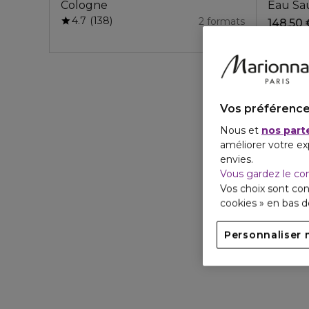
Cologne
Eau Sa
4.7
138
2 formats
148,50 
Vos préférence
Nous et
nos part
améliorer votre ex
envies.
Vous gardez le co
Vos choix sont con
cookies » en bas 
Personnaliser 