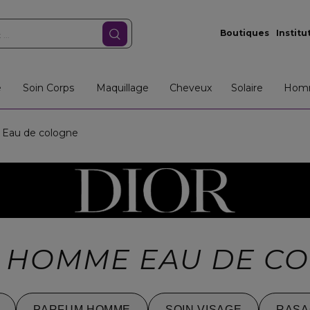
Boutiques
Institu
e
Soin Corps
Maquillage
Cheveux
Solaire
Hom
Eau de cologne
S HOMME EAU DE C
PARFUM HOMME
SOIN VISAGE
RASA