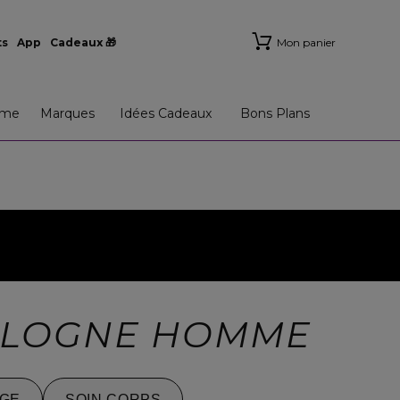
ts
App
Cadeaux 🎁
Mon panier
me
Marques
Idées Cadeaux
Bons Plans
OLOGNE HOMME
GE
SOIN CORPS