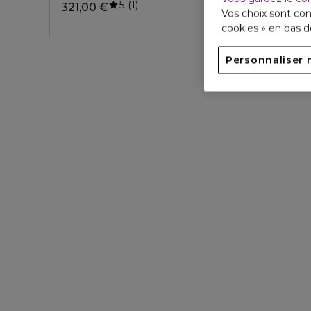
5
1
321,00 €
Vos choix sont con
cookies » en bas 
Personnaliser 