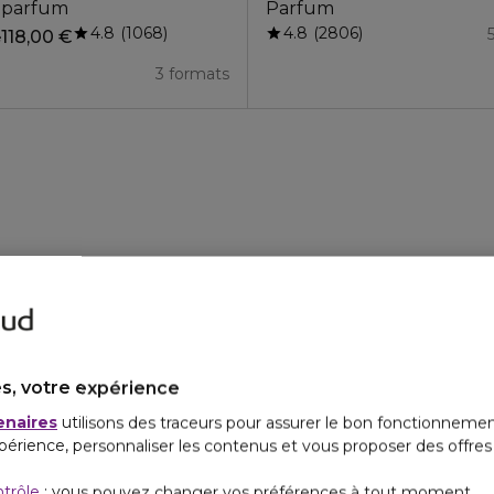
 parfum
Parfum
4.8
4.8
1068
2806
118,00 €
e
3 formats
s, votre expérience
enaires
utilisons des traceurs pour assurer le bon fonctionnemen
périence, personnaliser les contenus et vous proposer des offre
ntrôle
: vous pouvez changer vos préférences à tout moment.