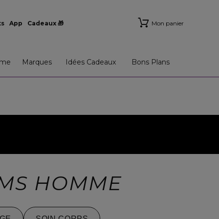
ts
App
Cadeaux 🎁
Mon panier
me
Marques
Idées Cadeaux
Bons Plans
UMS HOMME
GE
SOIN CORPS