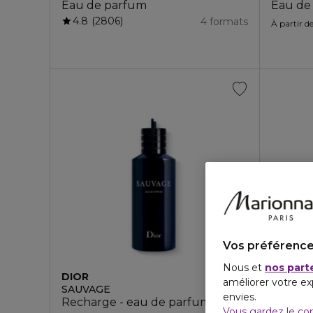
Eau de parfum
Eau de
4.8
2806
4 formats
À partir d
Vos préférence
Nous et
nos part
DIOR
améliorer votre ex
SAUVAGE
envies.
Recharge - eau de parfum
Vous gardez le co