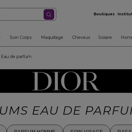
Boutiques
Institu
e
Soin Corps
Maquillage
Cheveux
Solaire
Hom
Eau de parfum
FUMS EAU DE PARF
PARFUM HOMME
SOIN VISAGE
RASA