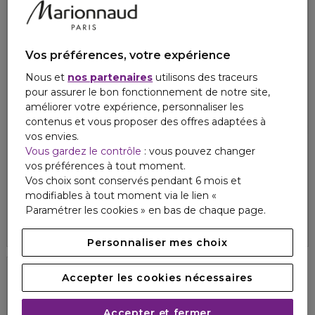
Vos préférences, votre expérience
Nous et
nos partenaires
utilisons des traceurs
pour assurer le bon fonctionnement de notre site,
améliorer votre expérience, personnaliser les
contenus et vous proposer des offres adaptées à
vos envies.
Vous gardez le contrôle
: vous pouvez changer
GUERLAIN
GUERLAIN
vos préférences à tout moment.
L'HOMME IDÉAL
L'HOMME IDÉAL
Eau de Parfum
Extrême eau de parfum
Vos choix sont conservés pendant 6 mois et
modifiables à tout moment via le lien «
115,50 €
115,00 €
À partir de
À partir de
Paramétrer les cookies » en bas de chaque page.
4.8
4.7
132
50
2 formats
2 formats
Personnaliser mes choix
Accepter les cookies nécessaires
Accepter et fermer