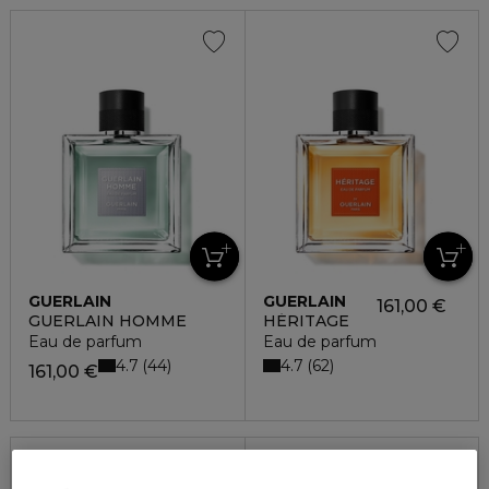
GUERLAIN
GUERLAIN
161,00 €
GUERLAIN HOMME
HÉRITAGE
Eau de parfum
Eau de parfum
4.7
4.7
44
62
161,00 €