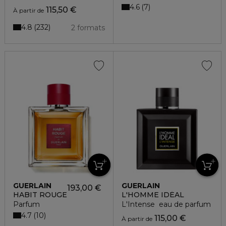
4.6
7
115,50 €
À partir de
4.8
232
2 formats
GUERLAIN
GUERLAIN
193,00 €
HABIT ROUGE
L'HOMME IDÉAL
Parfum
L'Intense eau de parfum
4.7
10
115,00 €
À partir de