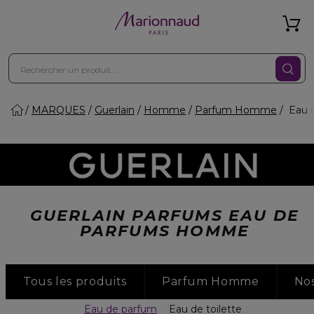
MARQUES
Guerlain
Homme
Parfum Homme
Eau 
GUERLAIN PARFUMS EAU DE
PARFUMS HOMME
Tous les produits
Parfum Homme
No
Eau de parfum
Eau de toilette