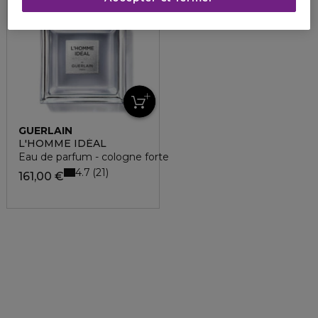
GUERLAIN
L'HOMME IDÉAL
Eau de parfum - cologne forte
4.7
21
161,00 €