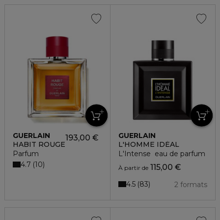
GUERLAIN
GUERLAIN
193,00 €
HABIT ROUGE
L'HOMME IDÉAL
Parfum
L'Intense eau de parfum
4.7
10
115,00 €
À partir de
4.5
83
2 formats