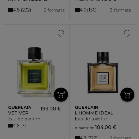
4.8
4.6
232
136
2 formats
3 formats
GUERLAIN
GUERLAIN
193,00 €
VETIVER
L'HOMME IDÉAL
Eau de parfum
Eau de toilette
4.6
7
104,00 €
À partir de
4.9
222
3 formats