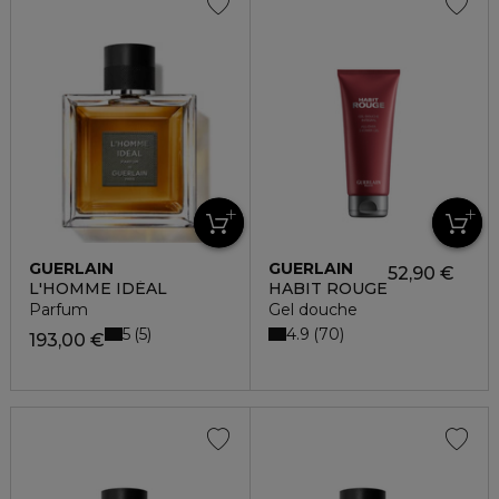
GUERLAIN
GUERLAIN
52,90 €
L'HOMME IDÉAL
HABIT ROUGE
Parfum
Gel douche
5
4.9
5
70
193,00 €