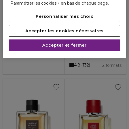
Paramétrer les cookies » en bas de chaque page.
Personnaliser mes choix
Accepter les cookies nécessaires
GUERLAIN
GUERLAIN
161,00 €
HÉRITAGE
L'HOMME IDÉAL
Accepter et fermer
Eau de parfum
Eau de Parfum
4.7
62
115,50 €
À partir de
4.8
132
2 formats