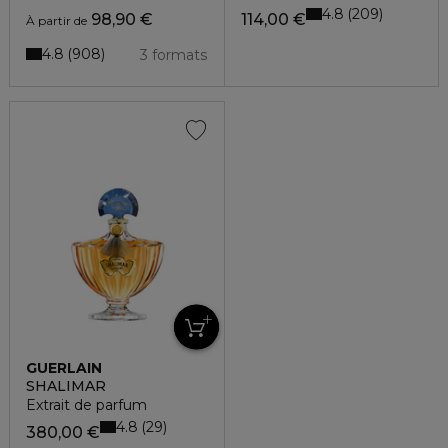
4.8
209
98,90 €
114,00 €
À partir de
4.8
908
3 formats
GUERLAIN
SHALIMAR
Extrait de parfum
4.8
29
380,00 €