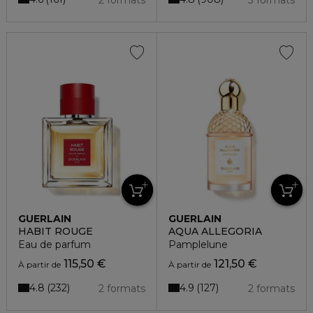
2 formats
3 formats
GUERLAIN
GUERLAIN
HABIT ROUGE
AQUA ALLEGORIA
Eau de parfum
Pamplelune
115,50 €
121,50 €
À partir de
À partir de
4.8
4.9
232
127
2 formats
2 formats