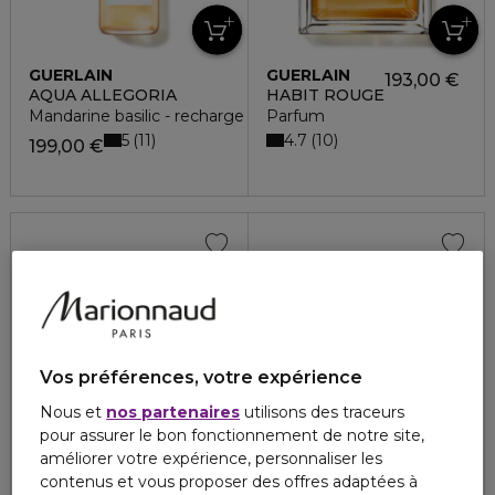
GUERLAIN
GUERLAIN
193,00 €
AQUA ALLEGORIA
HABIT ROUGE
Mandarine basilic - recharge
Parfum
5
4.7
11
10
199,00 €
Vos préférences, votre expérience
Nous et
nos partenaires
utilisons des traceurs
pour assurer le bon fonctionnement de notre site,
améliorer votre expérience, personnaliser les
contenus et vous proposer des offres adaptées à