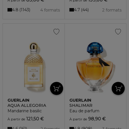
À partir de
À partir de
4.8
4.7
1143
44
4 formats
2 formats
GUERLAIN
GUERLAIN
AQUA ALLEGORIA
SHALIMAR
Mandarine basilic
Eau de parfum
121,50 €
98,90 €
À partir de
À partir de
4.6
4.8
161
908