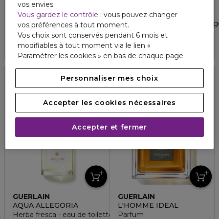
vos envies.
GUERLAIN
GUERLAIN
L'HEURE BLEUE 1912
AQUA ALLEGORIA
Vous gardez le contrôle
: vous pouvez changer
Extrait de parfum
Bergamote calabria - recharg
vos préférences à tout moment.
5
4.9
4
20
Vos choix sont conservés pendant 6 mois et
380,00 €
199,00 €
modifiables à tout moment via le lien «
Paramétrer les cookies » en bas de chaque page.
Personnaliser mes choix
Accepter les cookies nécessaires
Accepter et fermer
GUERLAIN
GUERLAIN
AQUA ALLEGORIA
L'HOMME IDÉAL
Herba fresca - eau de toilette
Parfum