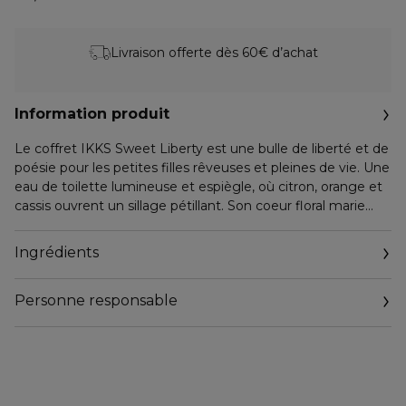
Livraison offerte dès 60€ d’achat
Information produit
Le coffret IKKS Sweet Liberty est une bulle de liberté et de
poésie pour les petites filles rêveuses et pleines de vie. Une
eau de toilette lumineuse et espiègle, où citron, orange et
cassis ouvrent un sillage pétillant. Son coeur floral marie
rose, fleur de cerisier et jasmin, relevé d'une pointe de baie
rose, avant de se fondre dans un cocon doux de vanille, de
Ingrédients
santal et de musc. En cadeau, une mousse de douche 100
ml assortie à la fragrance pour prolonger ce moment de
Personne responsable
fraîcheur et de douceur.
Email
www.berdoues.com