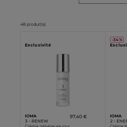
36 Produits Affichés
48 produit(s)
34%
Exclusivité
Exclusi
IOMA
IOMA
97,40 €
3 - RENEW
2 - ENE
Crème généreuse jour
Crème hy