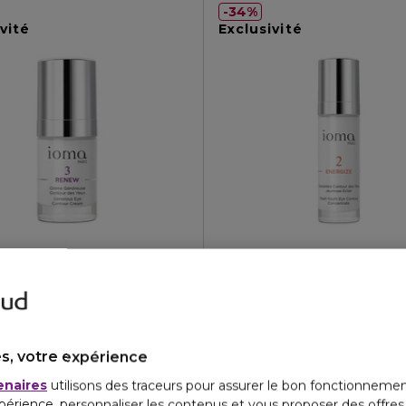
34%
vité
Exclusivité
IOMA
NEW
2 - ENERGIZE
énéreuse contour des yeux
Concentré Contour des Yeux 
4.4
4.3
26
68
€
79,80 €
52,67 €
s, votre expérience
enaires
utilisons des traceurs pour assurer le bon fonctionnemen
vité
Exclusivité
périence, personnaliser les contenus et vous proposer des offre