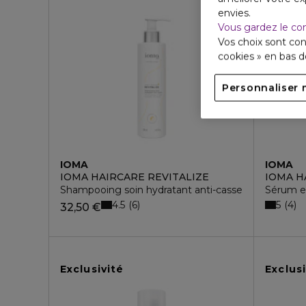
envies.
Vous gardez le co
Vos choix sont con
cookies » en bas 
Personnaliser 
IOMA
IOMA
IOMA HAIRCARE REVITALIZE
IOMA H
Shampooing soin hydratant anti-casse
Sérum e
4.5
5
6
4
32,50 €
Exclusivité
Exclusi