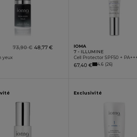
IOMA
73,90 €
48,77 €
7 - ILLUMINE
n yeux
Cell Protector SPF50 + PA++
4.6
26
67,40 €
vité
Exclusivité