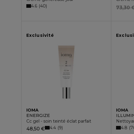
4.6
40
73,30 
Exclusivité
Exclusi
IOMA
IOMA
ENERGIZE
ILLUMI
Cc gel - soin teinté éclat parfait
Nettoyan
4.4
4.8
9
7
48,50 €