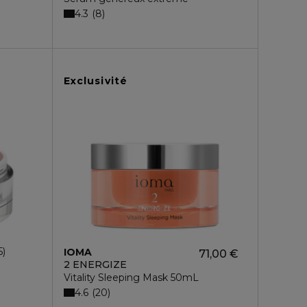
4.3
8
Exclusivité
5
IOMA
71,00 €
2 ENERGIZE
Vitality Sleeping Mask 50mL
4.6
20