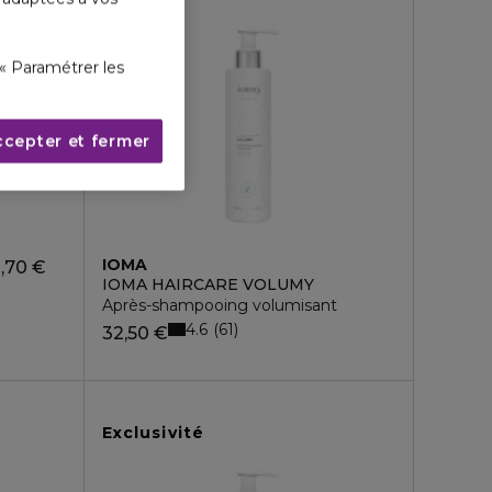
« Paramétrer les
ccepter et fermer
IOMA
,70 €
IOMA HAIRCARE VOLUMY
Après-shampooing volumisant
4.6
61
32,50 €
Exclusivité