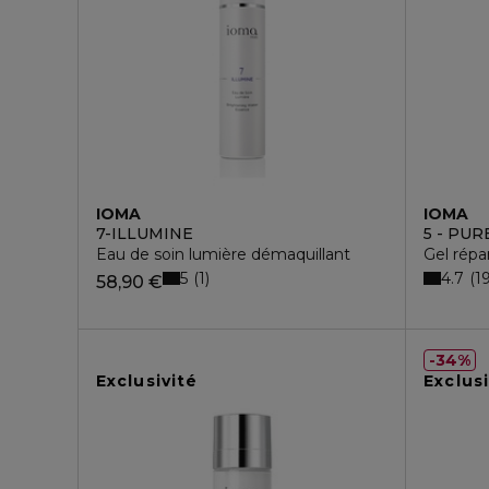
IOMA
IOMA
7-ILLUMINE
5 - PUR
Eau de soin lumière démaquillant
Gel répar
5
4.7
1
1
58,90 €
34%
Exclusivité
Exclusi