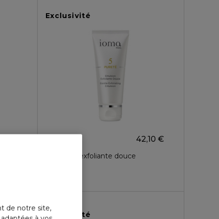
Exclusivité
IOMA
42,10 €
PURETE
Jeunesse Eclair
Émulsion exfoliante douce
4.8
40
t de notre site,
Exclusivité
s adaptées à vos