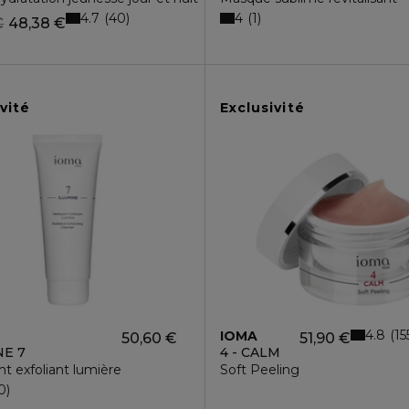
4.7
4
40
1
€
48,38 €
vité
Exclusivité
4.8
15
IOMA
50,60 €
51,90 €
NE 7
4 - CALM
t exfoliant lumière
Soft Peeling
0