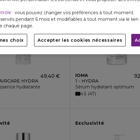
ntrôle
: vous pouvez changer vos préférences à tout moment.
servés pendant 6 mois et modifiables à tout moment via le lien 
de chaque page.
mes choix
Accepter les cookies nécessaires
A
IOMA
49,40 €
92
AIRCARE HYDRA
1 - HYDRA
ssence hydratante
Sérum hydratant optimum
4.5
47
vité
Exclusivité