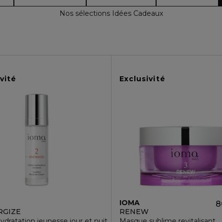
Nos sélections Idées Cadeaux
vité
Exclusivité
IOMA
8
RGIZE
RENEW
dratation jeunesse jour et nuit
Masque sublime revitalisant