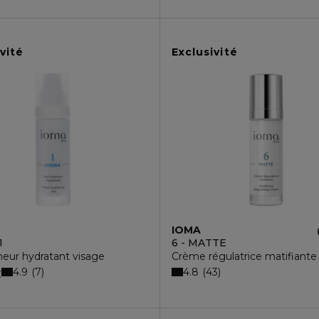
vité
Exclusivité
IOMA
1
6 - MATTE
cheur hydratant visage
Crème régulatrice matifiante
4.9
4.8
7
43
€