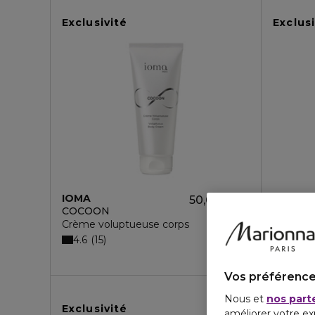
Exclusivité
Exclusi
IOMA
IOMA
50,60 €
COCOON
3 - RE
Crème voluptueuse corps
Crème g
4.6
15
73,80 
Vos préférence
Nous et
nos part
Exclusivité
Exclusi
améliorer votre ex