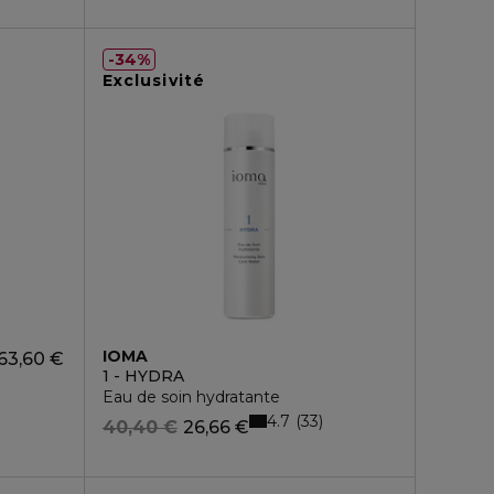
34%
Exclusivité
IOMA
63,60 €
1 - HYDRA
Eau de soin hydratante
4.7
33
40,40 €
26,66 €