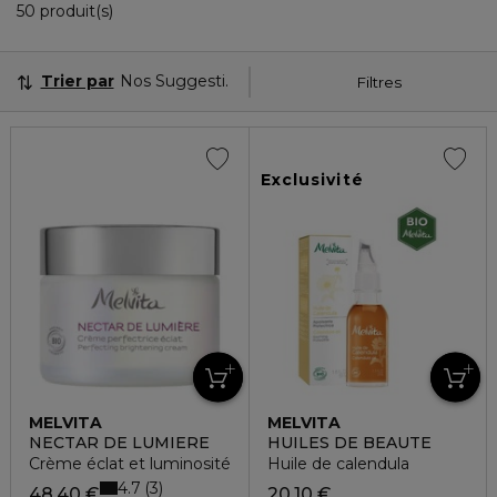
36 Produits Affichés
50 produit(s)
Trier par
Nos Suggestions
Filtres
Exclusivité
MELVITA
MELVITA
NECTAR DE LUMIERE
HUILES DE BEAUTE
Crème éclat et luminosité
Huile de calendula
4.7
3
48,40 €
20,10 €