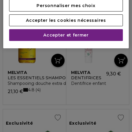
Personnaliser mes choix
Exclusivité
Exclusivité
Accepter les cookies nécessaires
Accepter et fermer
MELVITA
MELVITA
9,30 €
LES ESSENTIELS SHAMPOOING
DENTIFRICES
Shampooing douche extra doux
Dentifrice enfant
4.8
4
21,10 €
Exclusivité
Exclusivité