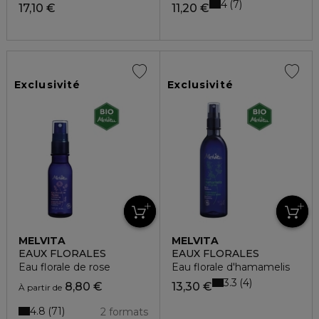
4
7
17,10 €
11,20 €
Exclusivité
Exclusivité
MELVITA
MELVITA
EAUX FLORALES
EAUX FLORALES
Eau florale de rose
Eau florale d'hamamelis
3.3
4
8,80 €
13,30 €
À partir de
4.8
71
2 formats