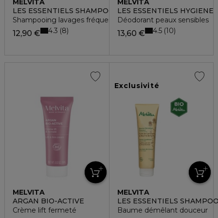
MELVITA
MELVITA
LES ESSENTIELS SHAMPOOING
LES ESSENTIELS HYGIENE
Shampooing lavages fréquents - tous types de cheveux
Déodorant peaux sensibles
4.3
4.5
8
10
12,90 €
13,60 €
Exclusivité
MELVITA
MELVITA
ARGAN BIO-ACTIVE
LES ESSENTIELS SHAMPO
Crème lift fermeté
Baume démêlant douceur