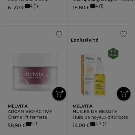
4
4
1
1
61,20 €
18,80 €
Exclusivité
MELVITA
MELVITA
ARGAN BIO-ACTIVE
HUILES DE BEAUTE
Creme lift fermete
Huile de noyaux d'abricots
5
4.7
1
3
58,90 €
14,00 €