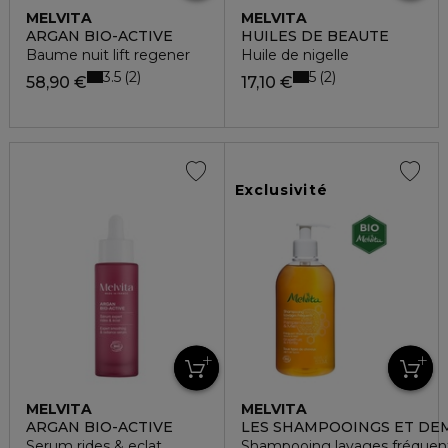
MELVITA
MELVITA
ARGAN BIO-ACTIVE
HUILES DE BEAUTE
Baume nuit lift regener
Huile de nigelle
3.5
5
2
2
58,90 €
17,10 €
Exclusivité
MELVITA
MELVITA
ARGAN BIO-ACTIVE
LES SHAMPOOINGS ET DE
Serum rides & eclat
Shampooing lavages fréquen