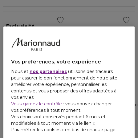
Exclusivité
Vos préférences, votre expérience
Nous et
nos partenaires
utilisons des traceurs
pour assurer le bon fonctionnement de notre site,
améliorer votre expérience, personnaliser les
contenus et vous proposer des offres adaptées à
MELVITA
MELVITA
vos envies.
NECTAR PUR
NECTARCALM
Vous gardez le contrôle
: vous pouvez changer
Roll on purifiant SOS imperfections
Baume apaisant rougeurs bio
vos préférences à tout moment.
5
1
18,80 €
34,20 €
Vos choix sont conservés pendant 6 mois et
modifiables à tout moment via le lien «
Paramétrer les cookies » en bas de chaque page.