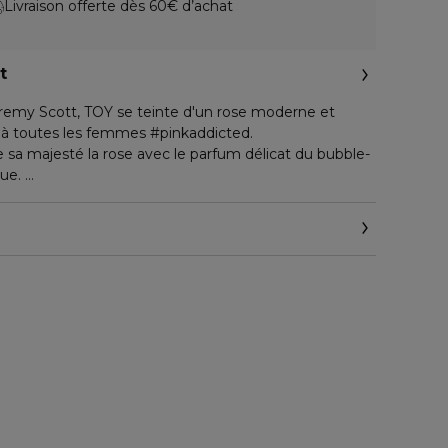
Livraison offerte dès 60€ d’achat
t
Jeremy Scott, TOY se teinte d'un rose moderne et
r à toutes les femmes #pinkaddicted.
 sa majesté la rose avec le parfum délicat du bubble-
que.
oy2bubblegum éloigne les pensées négatives, réjouit
prit de toutes les #pinkaddicted !
m glorifie le plaisir du parfum et ajoute des
 de la rose.
rque. Une essence sublimée par de vivaces notes de
ucrées, épicées et intenses.
 mêlés à une pêche et des épices succulentes,
il élégant de bois et de musc.
vous ?