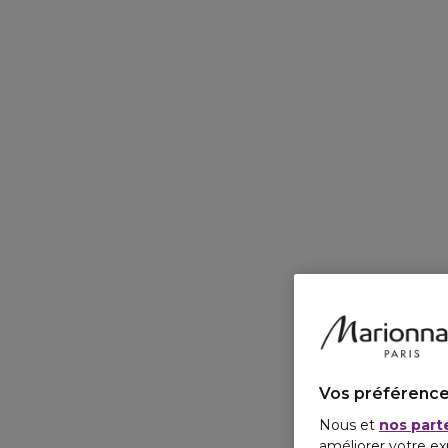
Vos préférence
Nous et
nos part
améliorer votre ex