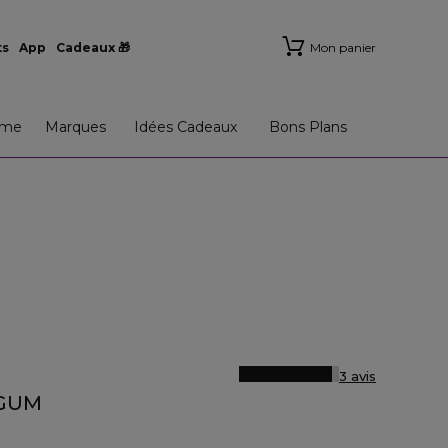
ts
App
Cadeaux 🎁
Mon panier
me
Marques
Idées Cadeaux
Bons Plans
3 avis
 GUM