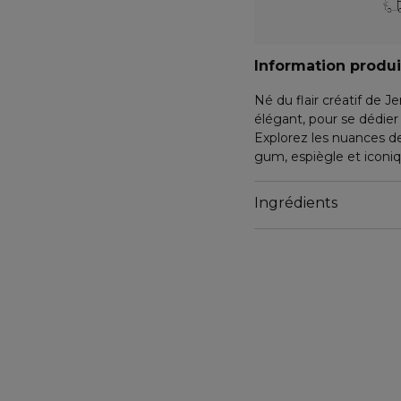
Information produi
Né du flair créatif de 
élégant, pour se dédie
Explorez les nuances de
gum, espiègle et iconi
Le parfum Moschino #t
le corps et stimule l'es
Ingrédients
Moschino #toy2bubblegu
vibrations pop au mythe
Un parfum qui se déma
bubble-gum, à la fois s
Des agrumes gourmands
plongés dans un cockta
Nous parlons rose, et 
#pinksoul