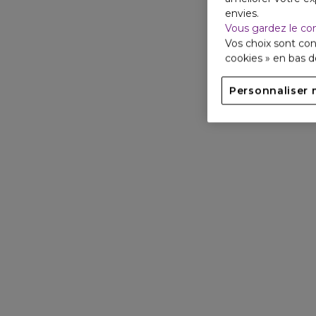
envies.
Vous gardez le co
Vos choix sont con
cookies » en bas 
Personnaliser 