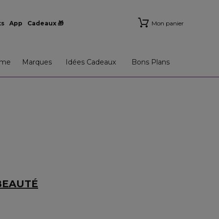
ts
App
Cadeaux 🎁
Mon panier
me
Marques
Idées Cadeaux
Bons Plans
BEAUTÉ