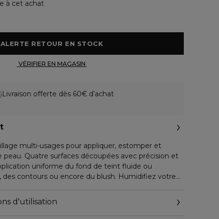
e à cet achat
 ALERTE RETOUR EN STOCK 
 VÉRIFIER EN MAGASIN 
Livraison offerte dès 60€ d’achat
t
llage multi-usages pour appliquer, estomper et
tre peau. Quatre surfaces découpées avec précision et
lication uniforme du fond de teint fluide ou
, des contours ou encore du blush. Humidifiez votre
r et frais, ou utilisez-la à sec pour une couvrance
ns d'utilisation