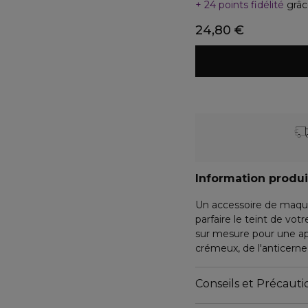
24 points fidélité
grâc
24,80 €
Information produi
Un accessoire de maqui
parfaire le teint de vo
sur mesure pour une app
crémeux, de l'anticerne
éponge pour un look lége
moyenne et naturelle.
Conseils et Précautio