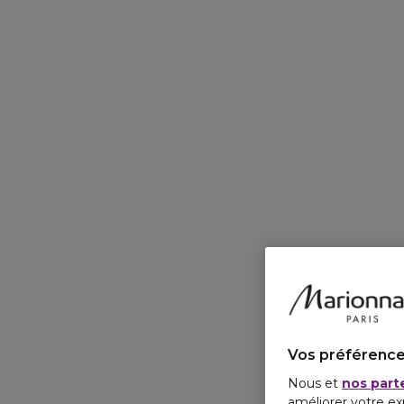
Vos préférence
Nous et
nos part
améliorer votre ex