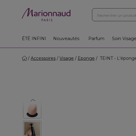
ÉTÉ INFINI
Nouveautés
Parfum
Soin Visag
Accessoires
Visage
Eponge
TEINT - L'épong