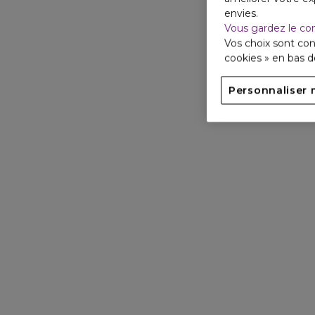
envies.
Vous gardez le co
Vos choix sont con
cookies » en bas 
Personnaliser 