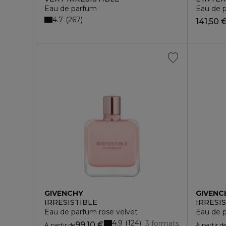
Eau de parfum
Eau de 
4.7
267
141,50 
GIVENCHY
GIVENC
IRRESISTIBLE
IRRESI
Eau de parfum rose velvet
Eau de 
4.9
124
3 formats
99,10 €
À partir de
À partir d