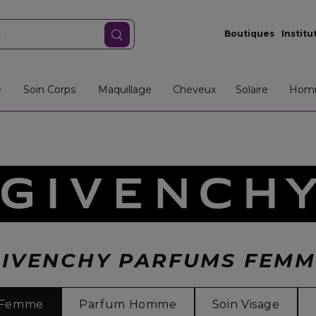
Boutiques
Institu
e
Soin Corps
Maquillage
Cheveux
Solaire
Hom
GIVENCHY PARFUMS FEMM
 Femme
Parfum Homme
Soin Visage