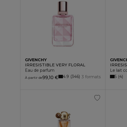
GIVENCHY
GIVENC
IRRESISTIBLE VERY FLORAL
IRRESI
Eau de parfum
Le lait c
4.9
5
346
4
3 formats
99,10 €
À partir de