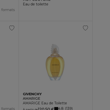
Eau de toilette
2 formats
GIVENCHY
AMARIGE
AMARIGE Eau de Toilette
4.8
139
3 formats
120,50 €
À partir de