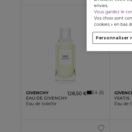
envies.
Vous gardez le co
Vos choix sont con
cookies » en bas 
Personnaliser 
3.4
5
GIVENCHY
GIVENC
128,50 €
EAU DE GIVENCHY
YSATIS
Eau de toilette
Eau de t