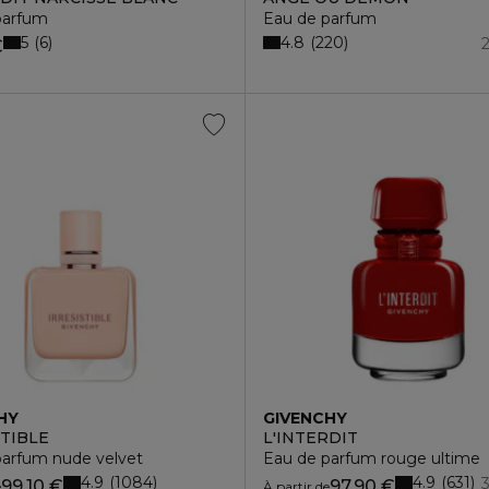
parfum
Eau de parfum
5
4.8
6
220
€
HY
GIVENCHY
STIBLE
L'INTERDIT
parfum nude velvet
Eau de parfum rouge ultime
4.9
4.9
1084
631
99,10 €
97,90 €
e
À partir de