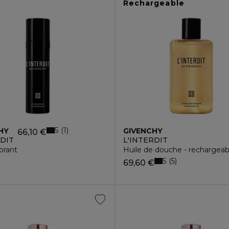
Rechargeable
5
1
HY
GIVENCHY
66,10 €
RDIT
L'INTERDIT
orant
Huile de douche - rechargeab
5
5
69,60 €