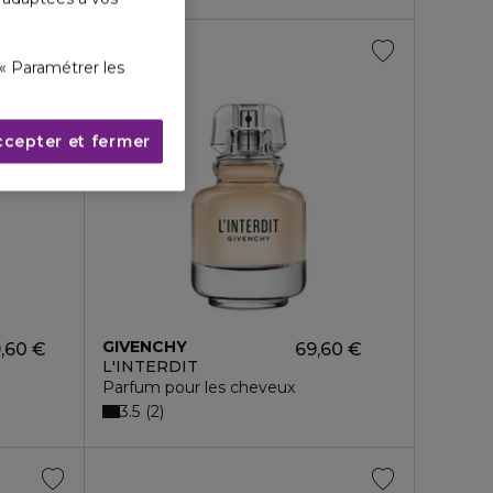
« Paramétrer les
ccepter et fermer
GIVENCHY
,60 €
69,60 €
L'INTERDIT
Parfum pour les cheveux
3.5
2