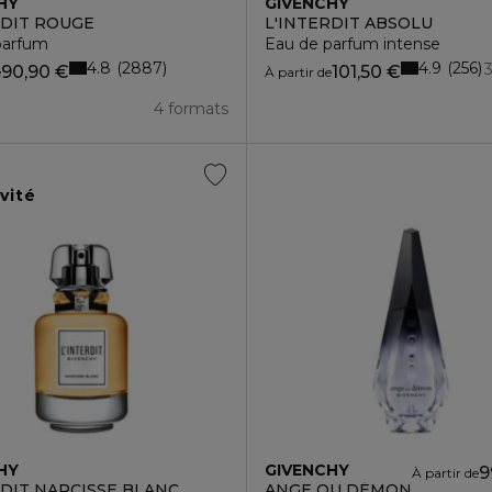
HY
GIVENCHY
RDIT ROUGE
L'INTERDIT ABSOLU
parfum
Eau de parfum intense
4.8
4.9
2887
256
90,90 €
101,50 €
e
À partir de
4 formats
vité
HY
GIVENCHY
9
À partir de
RDIT NARCISSE BLANC
ANGE OU DÉMON