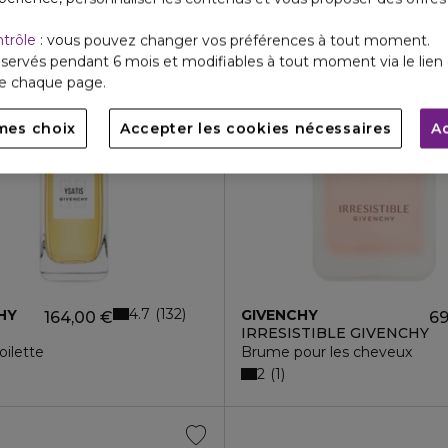
ntrôle
: vous pouvez changer vos préférences à tout moment.
servés pendant 6 mois et modifiables à tout moment via le lien 
de chaque page.
mes choix
Accepter les cookies nécessaires
A
4.7
132
HY
GIVENCHY
164,00 €
69
IRRESISTIBLE GIVENCHY
oilette
Brume pour les cheveux
2
1