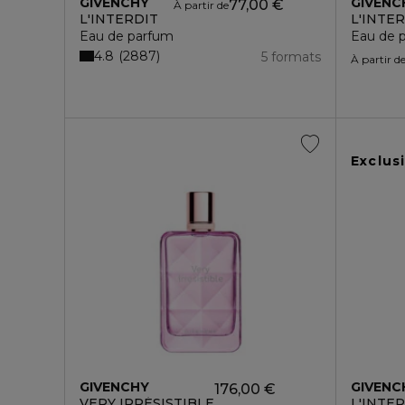
GIVENCHY
GIVENC
77,00 €
À partir de
L'INTERDIT
L'INTE
Eau de parfum
Eau de 
4.8
2887
5 formats
À partir d
Exclusi
GIVENCHY
GIVENC
176,00 €
VERY IRRÉSISTIBLE
L'INTE