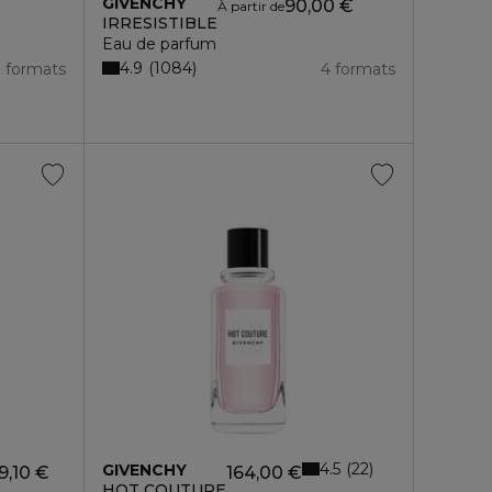
GIVENCHY
90,00 €
À partir de
IRRESISTIBLE
Eau de parfum
4.9
1084
3 formats
4 formats
4.5
22
GIVENCHY
9,10 €
164,00 €
HOT COUTURE