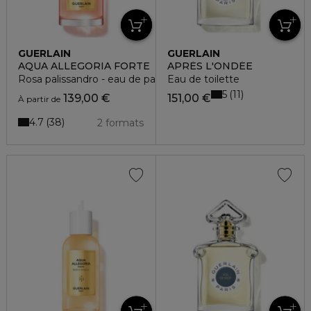
GUERLAIN
GUERLAIN
AQUA ALLEGORIA FORTE
APRÈS L'ONDÉE
Rosa palissandro - eau de parfum
Eau de toilette
5
11
139,00 €
151,00 €
À partir de
4.7
38
2 formats