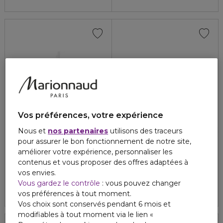
Vos préférences, votre expérience
Nous et
nos partenaires
utilisons des traceurs
pour assurer le bon fonctionnement de notre site,
améliorer votre expérience, personnaliser les
GUERLAIN
GUERLAIN
AQUA ALLEGORIA FORTE
SHALIMAR
contenus et vous proposer des offres adaptées à
Mandarine basilic - eau de parfum recharge
Extrait de parfum
vos envies.
4.8
4.8
10
29
Vous gardez le contrôle
: vous pouvez changer
224,00 €
380,00 €
vos préférences à tout moment.
Vos choix sont conservés pendant 6 mois et
modifiables à tout moment via le lien «