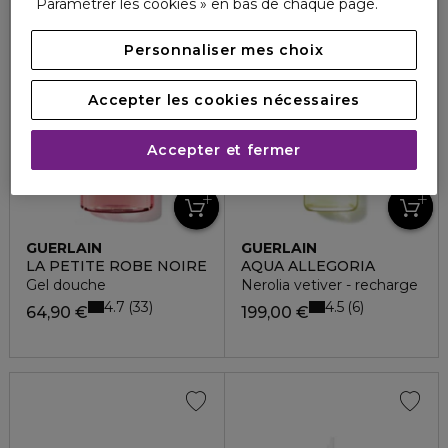
Paramétrer les cookies » en bas de chaque page.
Personnaliser mes choix
Accepter les cookies nécessaires
Accepter et fermer
GUERLAIN
GUERLAIN
LA PETITE ROBE NOIRE
AQUA ALLEGORIA
Gel douche
Nerolia vetiver - recharge
4.7
4.5
33
6
64,90 €
199,00 €