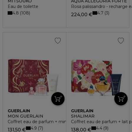
MITSOUKO
AQUA ALLEGORIA FORTE
Eau de toilette
Rosa palissandro - recharge 
4.8
4.7
108
3
224,00 €
GUERLAIN
GUERLAIN
MON GUERLAIN
SHALIMAR
Coffret eau de parfum + miniature + lait pour le corps
Coffret eau de parfum + lait p
4.9
4.4
7
9
131,50 €
138,00 €