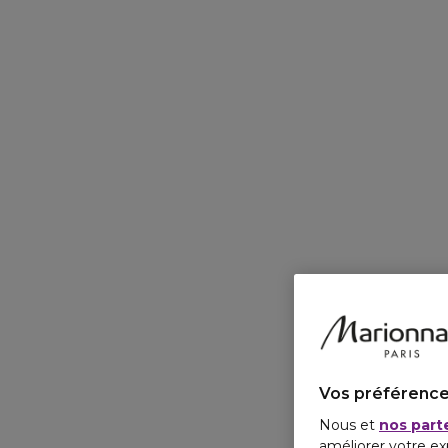
Vos préférence
Nous et
nos part
améliorer votre ex