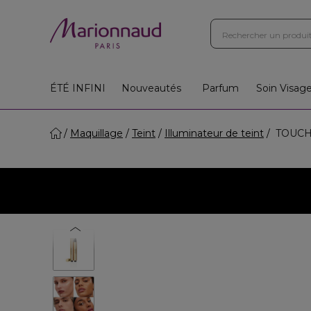
Boutiques
Instituts
App
Cadeaux 🎁
ÉTÉ INFINI
Nouveautés
Parfum
Soin Visag
Maquillage
Teint
Illuminateur de teint
TOUCHE 