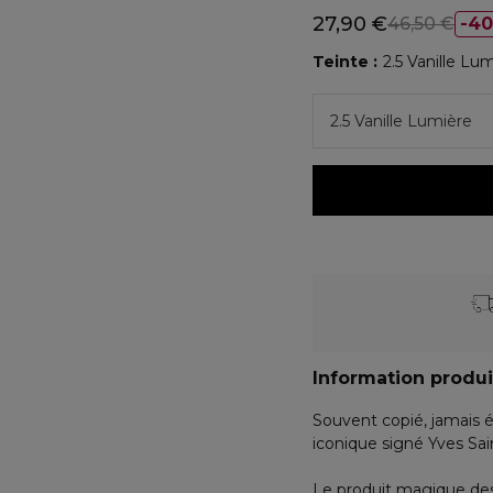
27,90 €
46,50 €
4
Teinte
2.5 Vanille Lu
2.5 Vanille Lumière
Information produi
Souvent copié, jamais é
iconique signé Yves Sai
Le produit magique de