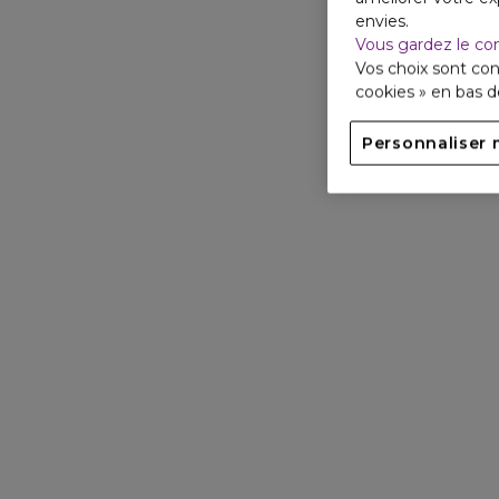
envies.
Vous gardez le co
Vos choix sont con
cookies » en bas 
Personnaliser 