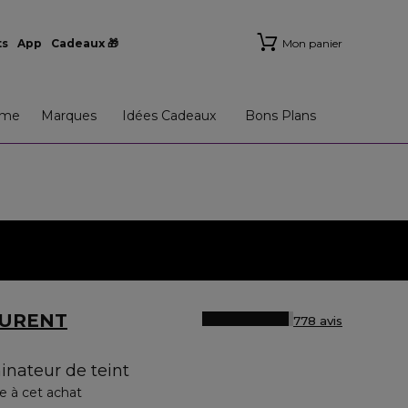
ts
App
Cadeaux 🎁
Mon panier
me
Marques
Idées Cadeaux
Bons Plans
AURENT
778 avis
minateur de teint
e à cet achat