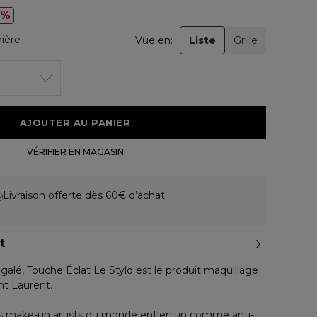
0%
mière
Vue en:
Liste
Grille
 AJOUTER AU PANIER 
 VÉRIFIER EN MAGASIN 
Livraison offerte dès 60€ d’achat
t
galé, Touche Éclat Le Stylo est le produit maquillage
nt Laurent.
s make-up artists du monde entier: un comme anti-