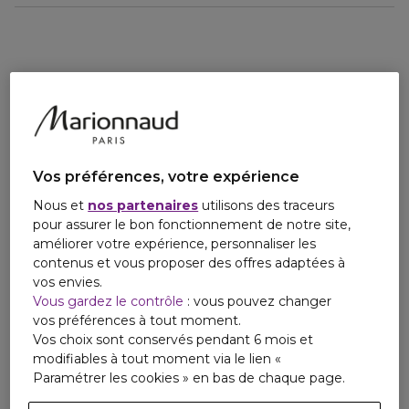
charismatique et provocante.
Email
contactmanufacturer@elcompanies.com
L'INSPIRATION:
Captant l'essence de sa philosophie de la mode masculine,
cette Eau de Parfum Grey Vetiver est une interprétation
magistrale des possibilités froides et intrigantes du vétiver.
LE FLACON:
Une interprétation moderne et épurée de l'architecture
Vos préférences, votre expérience
des années 1920 et 1930.
Nous et
nos partenaires
utilisons des traceurs
'Le vétiver gris capture l'essence de la masculinité
pour assurer le bon fonctionnement de notre site,
débonnaire, charismatique et provocante.' - TOM FORD
améliorer votre expérience, personnaliser les
contenus et vous proposer des offres adaptées à
vos envies.
Vous gardez le contrôle
: vous pouvez changer
vos préférences à tout moment.
Vos choix sont conservés pendant 6 mois et
modifiables à tout moment via le lien «
Paramétrer les cookies » en bas de chaque page.