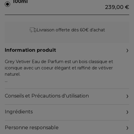
100ml
239,00 €
Livraison offerte dès 60€ d’achat
Information produit
Grey Vetiver Eau de Parfum est un bois classique et
iconique avec un coeur élégant et raffiné de vétiver
naturel.
Élégant.
Frais.
Conseils et Précautions d'utilisation
Charismatique.
Ingrédients
Famille olfactive : Boisée.Avec son coeur élégant et raffiné
de vétiver naturel superbement mélangé à des agrumes
gorgés de soleil, de riches épices et à des bois prisés, Grey
Personne responsable
Vetiver capture l'essence de la masculinité débonnaire,