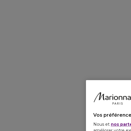
Vos préférence
Nous et
nos part
améliorer votre ex