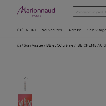
Boutiques
Instituts
App
Cadeaux 🎁
ÉTÉ INFINI
Nouveautés
Parfum
Soin Visag
Soin Visage
BB et CC crème
BB CREME AU GINS