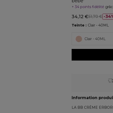
bébé'
34 points fidélité
grâc
34,12 €
51,70 €
34
Teinte
Clair - 40ML
Clair - 40ML
Information produi
LA BB CRÈME ERBORIA