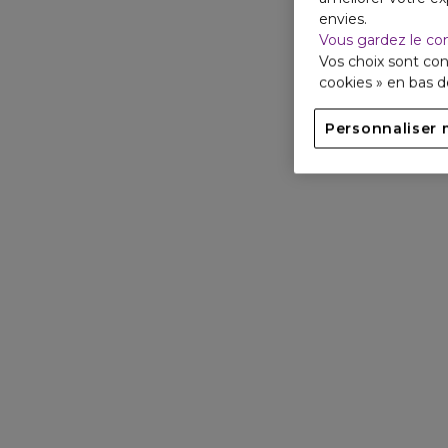
envies.
Vous gardez le co
Vos choix sont con
cookies » en bas 
Personnaliser 