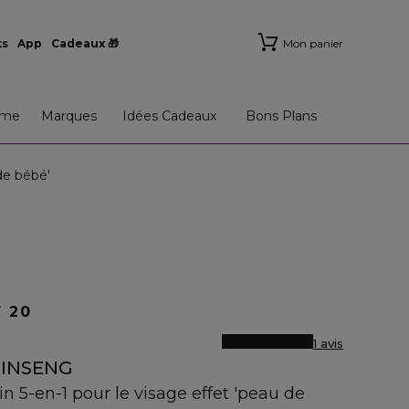
ts
App
Cadeaux 🎁
Mon panier
me
Marques
Idées Cadeaux
Bons Plans
de bébé'
 20
1 avis
GINSENG
n 5-en-1 pour le visage effet 'peau de