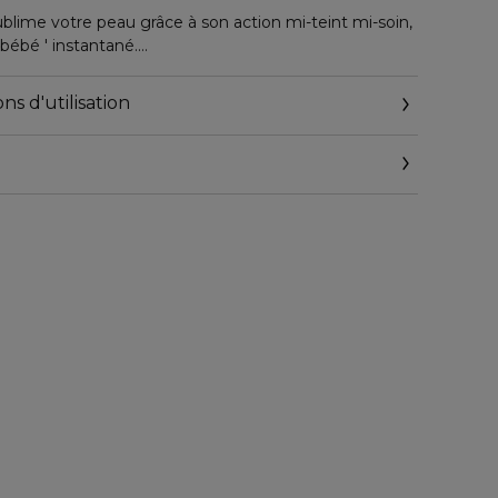
blime votre peau grâce à son action mi-teint mi-soin,
 bébé ' instantané.
 et sa texture légère permettent de parfaire et
effet de matière. Sa formule, au complexe au Ginseng
ns d'utilisation
onnu pour ses propriétés lissantes, prend soin de votre