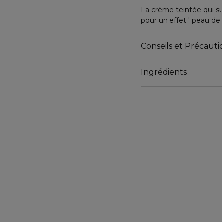
La crème teintée qui su
pour un effet ' peau de
Sa couvrance modulable
unifier le teint, sans 
Conseils et Précautio
Blanc, actif coréen rec
peau au quotidien.
Ingrédients