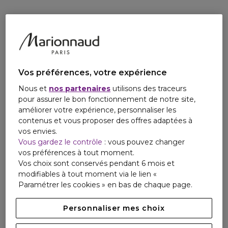
et plus uniforme. Avec une utilisation continue, la Crème de
Nuit Repulpante Revitalizing Supreme+ améliore
significativement la fermeté et l'élasticité de la peau pour
une sensation plus ferme et une apparence plus liftée.
CRÉER ENSEMBLE L'AVENIR DE LA BEAUTÉ.
Veuillez recycler la plate-forme en papier. Utilisez la boîte
Vos préférences, votre expérience
cadeau comme souvenir ou recyclez-la.
Nous et
nos partenaires
utilisons des traceurs
pour assurer le bon fonctionnement de notre site,
améliorer votre expérience, personnaliser les
contenus et vous proposer des offres adaptées à
vos envies.
Vous gardez le contrôle
: vous pouvez changer
vos préférences à tout moment.
Vos choix sont conservés pendant 6 mois et
modifiables à tout moment via le lien «
Paramétrer les cookies » en bas de chaque page.
Personnaliser mes choix