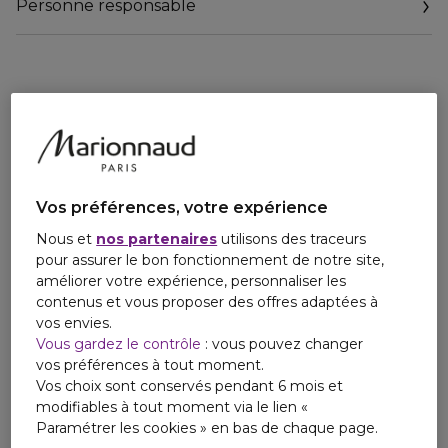
Personne responsable
regard instantanément défatigué.
Email
- Des résultats visibles en seulement 60 secondes : +51%
contact@filorga.com
d'éclat(2) et +29% de lissage(2) immédiatement après
l'application.
Après 7 jours : Les femmes ont l'impression d'avoir gagné 3
heures et 25 minutes de sommeil en moyenne(3).
- Idéal pour tous les types de peau, y compris les yeux
sensibles et les porteurs de lentilles. OPTIM-EYES CRYO
Vos préférences, votre expérience
possède une texture fluide-gel non collante qui procure
Nous et
nos partenaires
utilisons des traceurs
une sensation de fraîcheur immédiate, sans avoir besoin de
pour assurer le bon fonctionnement de notre site,
le conserver au réfrigérateur.
améliorer votre expérience, personnaliser les
contenus et vous proposer des offres adaptées à
- Appliquez le matin et le soir pour réveiller le regard, ou en
vos envies.
retouche ' flash ' durant la journée, en tapotant légèrement
Vous gardez le contrôle
: vous pouvez changer
sur le contour de l'oeil.
vos préférences à tout moment.
Vos choix sont conservés pendant 6 mois et
- Formulé avec 94% d'ingrédients d'origine naturelle(4).
modifiables à tout moment via le lien «
Sans parfum.
Paramétrer les cookies » en bas de chaque page.
Testé sous contrôle ophtalmologique et dermatologique.