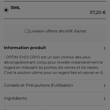
15ML
57,20 €
Livraison offerte dès 60€ d’achat
Information produit
- OPTIM-EYES CRYO est un soin contour des yeux
décongestionnant conçu pour réveiller instantanément le
regard en réduisant les poches, les cernes et les ridules.
C'est la solution ultime pour un regard frais et reposé en 60
secondes(1).
Conseils et Précautions d'utilisation
- Inspirée par la science de la cryothérapie, notre formule
concentre un complexe Cryo Peptides [Peptides 3% -
Ingrédients
Niacinamide 2% - Acide Hyaluronique]. En plus d'offrir une
fraîcheur instantanée, elle décongestionne et lisse la peau :
les poches sont dégonflées, les cernes illuminés et le