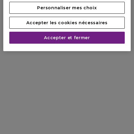
Personnaliser mes choix
(1) Étude clinique, 22 femmes, 60 secondes après la
première application d'OPTIM-EYES CRYO.
(2) Scorage clinique, 22 femmes, 60 secondes après la
Accepter les cookies nécessaires
première application d'OPTIM-EYES CRYO.
(3) Auto-évaluation, 30 femmes, résultats après 7 jours
Accepter et fermer
d'utilisation biquotidienne, résultat moyen.
(4) Calculé selon la norme ISO 16128.