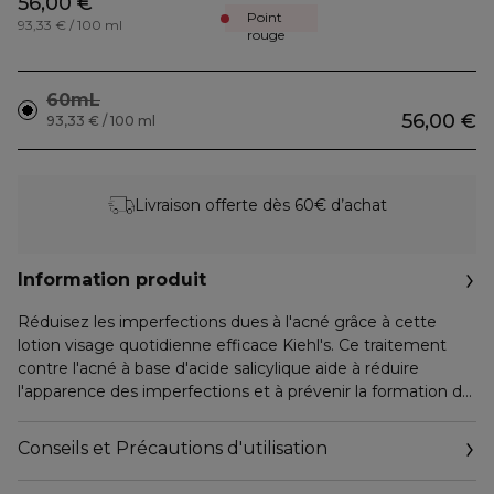
56,00 €
Point
93,33 € / 100 ml
rouge
60mL
56,00 €
93,33 € / 100 ml
Livraison offerte dès 60€ d’achat
Information produit
Réduisez les imperfections dues à l'acné grâce à cette
lotion visage quotidienne efficace Kiehl's. Ce traitement
contre l'acné à base d'acide salicylique aide à réduire
l'apparence des imperfections et à prévenir la formation de
nouvelles.
Conseils et Précautions d'utilisation
BÉNÉFICES
• Calme et apaise l’inflammation de la peau