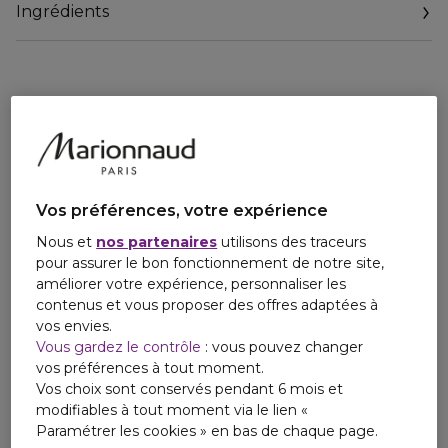
Ingrédients
• Prévient des éruptions cutanées*
• Corrige la texture rugueuse et les taches pigmentaires de
la peau
• Texture invisible
• Convient à tous les types de peau
*Testé dans le cadre d'une étude clinique contrôlée par un
dermatologue.
Depuis 1851, chez Kiehl’s, notre mission est de concevoir
Vos préférences, votre expérience
des soins concentrés en ingrédients d’origine naturelle à
Nous et
nos partenaires
utilisons des traceurs
l’efficacité scientifiquement prouvée. Notre expertise
pour assurer le bon fonctionnement de notre site,
unique repose sur des connaissances acquises et
améliorer votre expérience, personnaliser les
transmises au fil des générations ainsi que sur des valeurs
contenus et vous proposer des offres adaptées à
de générosité et de service qui ont fait notre réputation.
vos envies.
Vous gardez le contrôle
: vous pouvez changer
vos préférences à tout moment.
Vos choix sont conservés pendant 6 mois et
modifiables à tout moment via le lien «
Paramétrer les cookies » en bas de chaque page.