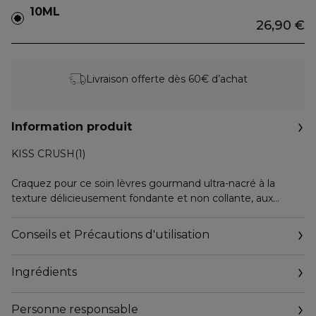
10ML
26,90 €
Livraison offerte dès 60€ d’achat
Information produit
KISS CRUSH(1)
Craquez pour ce soin lèvres gourmand ultra-nacré à la
texture délicieusement fondante et non collante, aux
nacres dorées et huiles précieuses, qui glisse délicatement
sur les lèvres pour un effet glossy tout en confort.
Conseils et Précautions d'utilisation
Une formule de soin unique qui révèle des lèvres
Ingrédients
visiblement plus lisses, plus souples et plus douces.
Glissez-le dans son étui exclusif à accrocher au sac à main
Personne responsable