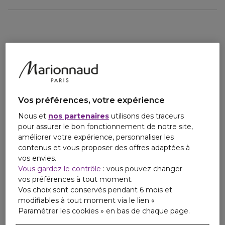
pour l'emmener partout, décoré de ses charms
personalisés !
Email
www.nuxe.com
*NUXE n°1 des soins lèvres en pharmacie et
parapharmacies
GERSDATA SOGEARLY - NUXE Marché Dermocosmétique
- Segment Lip Care - Valeur CATTC - Pharmacie et
Parapharmacie - France - MAT 06/2025
Vos préférences, votre expérience
Nous et
nos partenaires
utilisons des traceurs
(1)Coup de coeur lèvres
pour assurer le bon fonctionnement de notre site,
améliorer votre expérience, personnaliser les
(2)Test d'usage - 33 volontaires. % de satisfaction
contenus et vous proposer des offres adaptées à
immédiatement après application.
vos envies.
Vous gardez le contrôle
: vous pouvez changer
(3)Test d'usage - 33 volontaires. % de satisfaction après 14
vos préférences à tout moment.
jours.
Vos choix sont conservés pendant 6 mois et
modifiables à tout moment via le lien «
Paramétrer les cookies » en bas de chaque page.