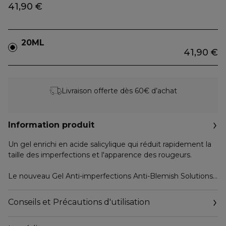
41,90 €
20ML
41,90 €
Livraison offerte dès 60€ d’achat
Information produit
Un gel enrichi en acide salicylique qui réduit rapidement la
taille des imperfections et l'apparence des rougeurs.
Le nouveau Gel Anti-imperfections Anti-Blemish Solutions?
réduit la taille des imperfections en seulement 1 h* grâce à
sa formule enrichie de 2% d'acide salicylique.
Conseils et Précautions d'utilisation
Il assainit la peau et prévient l'apparition de nouvelles
imperfections en réduisant l'excès de sébum et en