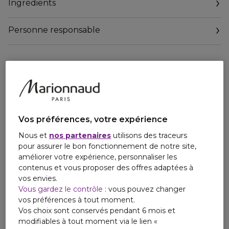
Ingrédients
éliminant les cellules mortes à la surface de la peau.
Formulé avec un ferment lactobacillus apaisant, il aide à
Personne responsable
réduire visiblement les rougeurs causées par les
imperfections.
Email
Il sèche rapidement, son fini est invisible et il peut être
contactmanufacturer@elcompanies.com
appliqué sous le maquillage.
Résultats cliniquement prouvés:
- Réduit visiblement la taille des imperfections en
seulement 1 heure*.
Vos préférences, votre expérience
- Réduit visiblement les rougeurs causées par les
imperfections en seulement 2,5 heures**.
Nous et
nos partenaires
utilisons des traceurs
pour assurer le bon fonctionnement de notre site,
Ingrédients actifs:
améliorer votre expérience, personnaliser les
- 2 % d'acide salicylique: aide à éliminer les cellules mortes,
contenus et vous proposer des offres adaptées à
le sébum et les autres impuretés qui peuvent contribuer à
vos envies.
l'obstruction des pores.
Vous gardez le contrôle
: vous pouvez changer
- Hamamélis: aide à affiner le grain de peau.
vos préférences à tout moment.
- Laminaria saccharina : une algue brune qui aide à éliminer
Vos choix sont conservés pendant 6 mois et
l'excès de sébum.
modifiables à tout moment via le lien «
- Ferment Lactobacillus: aide à réduire visiblement les