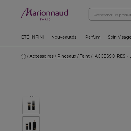
Boutiques
Instituts
App
Cadeaux 🎁
ÉTÉ INFINI
Nouveautés
Parfum
Soin Visag
Accessoires
Pinceaux
Teint
ACCESSOIRES - Le