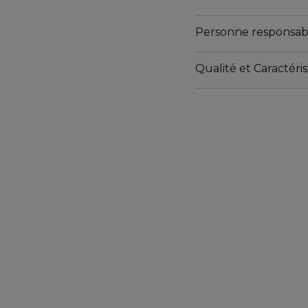
Emballages ne contena
Emballages recyclables
Personne responsab
Emballages non rechar
Qualité et Caractér
https://www.marionnaud