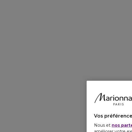
Vos préférence
Nous et
nos part
améliorer votre ex