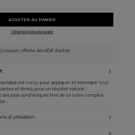
 AJOUTER AU PANIER 
 VÉRIFIER EN MAGASIN 
Livraison offerte dès 60€ d’achat
t
actable est conçu pour appliquer et estomper tous
ctes et libres), pour un résultat naturel.
t ses poils synthétiques font de lui votre complice
ée.
115, rue Réaumur - 75002 Paris - France
ns d'utilisation
ÉRISTIQUES ENVIRONNEMENTALES :
stables