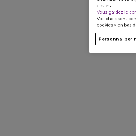
envies.
Vous gardez le co
Vos choix sont con
cookies » en bas 
Personnaliser 