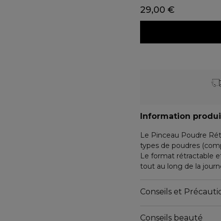
29,00 €
Information produi
Le Pinceau Poudre Rétr
types de poudres (compa
Le format rétractable e
tout au long de la journ
Marionnaud Lafayette - 
Conseils et Précautio
QUALITÉS ET CARACT
Conseils beauté
Emballages non compo