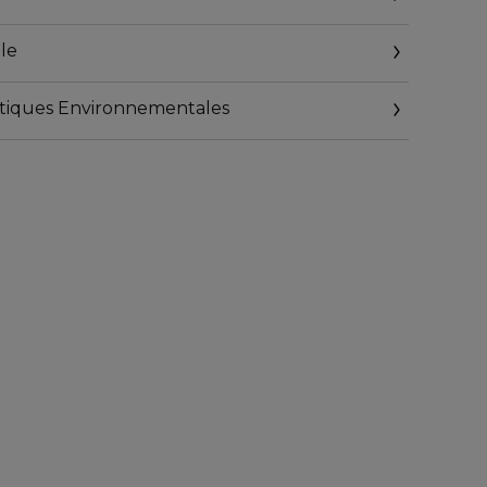
nt pas de matière recyclée
le
geables
istiques Environnementales
.fr/consigne-de-tri