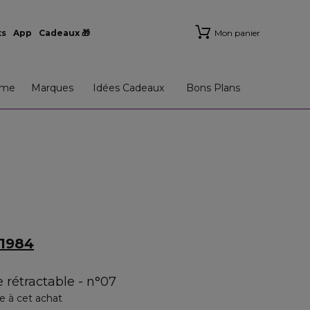
ts
App
Cadeaux 🎁
Mon panier
me
Marques
Idées Cadeaux
Bons Plans
1984
 rétractable - n°07
e à cet achat