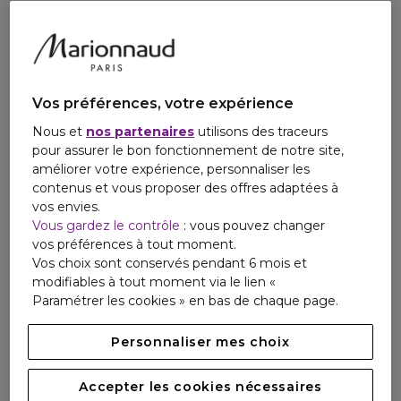
VIBRANTE ET BRILLANTE] Couleur longue durée***, 2x
plus brillante**. [FORMULE PROFESSIONNELLE] -Texture
fondante à absorption rapide. Le masque renforce, hydrate
et protège instantanément tous les types de cheveux.
Facile à rincer. Vegan**** et sans sulfate********. -Un parfum
Vos préférences, votre expérience
addictif avec une signature Tech unique, grâce à des notes
distinctives d'agrumes associées à des notes de bois
Nous et
nos partenaires
utilisons des traceurs
musqués. -Pour une expérience Metal Detox optimale,
pour assurer le bon fonctionnement de notre site,
commencer par le Pré-Shampoing sans rinçage, puis
améliorer votre expérience, personnaliser les
appliquer directement en superposition le shampoing anti-
contenus et vous proposer des offres adaptées à
métal Metal Detox qui élimine en douceur l'accumulation
vos envies.
des particules de métal*****, poursuivez avec le masque
Vous gardez le contrôle
: vous pouvez changer
puis la crème haute protection et/ou l'huile concentrée
vos préférences à tout moment.
pour renforcer la fibre. [POUR TOUT TYPE DE CHEVEUX]
Vos choix sont conservés pendant 6 mois et
Pour toutes les textures de cheveux, les cheveux colorés,
modifiables à tout moment via le lien «
abîmés, sensibilisés, décolorés et naturels. [DEMANDEZ LE
Paramétrer les cookies » en bas de chaque page.
PROTOCOLE METAL DETOX EN SALON] Lors de votre
prochaine visite en salon de coiffure, demandez le
Personnaliser mes choix
protocole Metal Detox concentré en Glicoamine pour
empêcher la casse des cheveux & la couleur de virer : pour
Accepter les cookies nécessaires
-99% de casse des cheveux****** et pour une couleur 100%