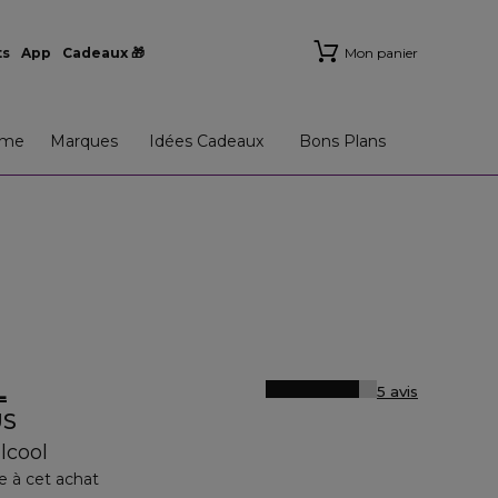
ts
App
Cadeaux 🎁
Mon panier
me
Marques
Idées Cadeaux
Bons Plans
L
5 avis
US
lcool
e à cet achat