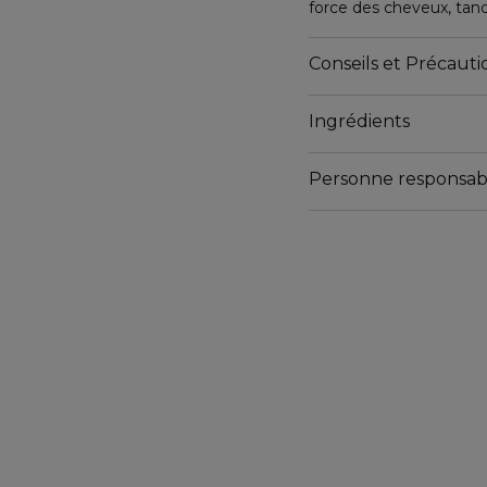
force des cheveux, tan
moringa scellent l'hydr
grasse et sans alcool ne
Conseils et Précautio
résidus dans les cheveu
Ingrédients
Personne responsab
Email
Email@ : www.leonorgr