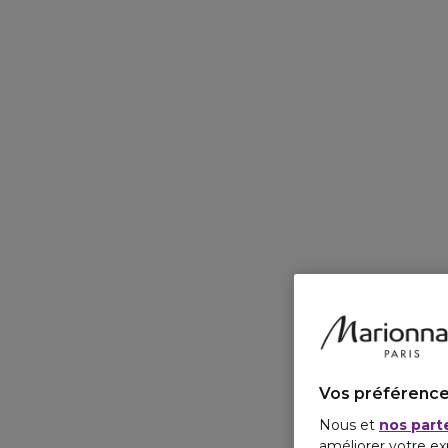
Vos préférence
Nous et
nos part
améliorer votre ex