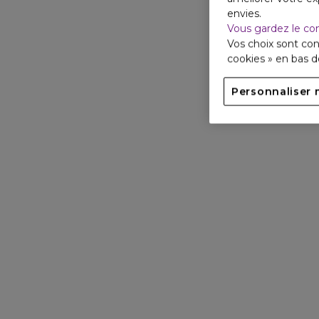
envies.
Vous gardez le co
Vos choix sont con
cookies » en bas 
Personnaliser 