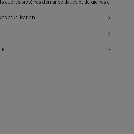
dis que les protéines d'amande douce et de graines de
atation et domptent les frisottis. Sa formule non
 dessèche pas la fibre capillaire et ne laisse pas de
ns d'utilisation
x. Le gel s'élimine facilement au brossage.
le
eyl.com