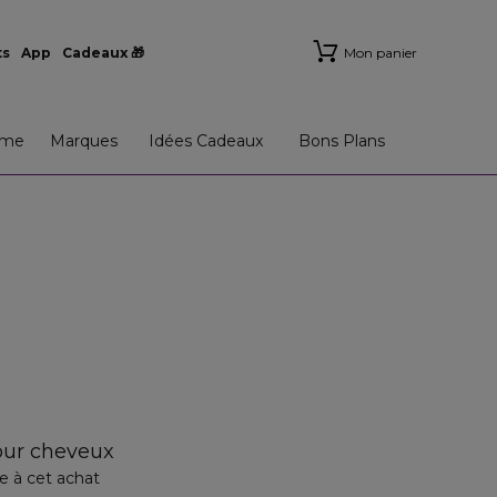
ts
App
Cadeaux 🎁
Mon panier
me
Marques
Idées Cadeaux
Bons Plans
our cheveux
e à cet achat