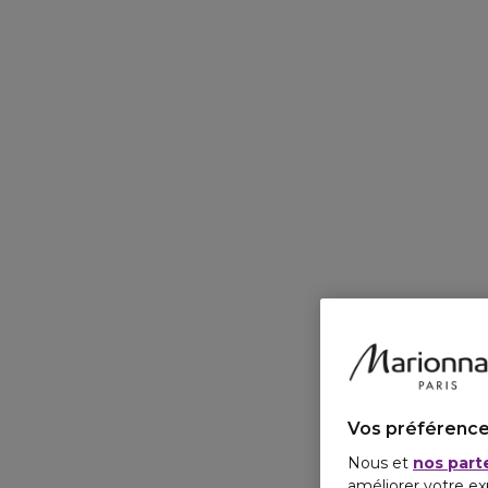
Vos préférence
Nous et
nos part
améliorer votre ex