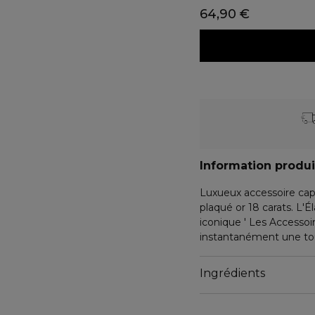
64,90 €
Information produi
Luxueux accessoire capil
plaqué or 18 carats. L'É
iconique ' Les Accessoir
instantanément une touc
- Élastique pour Cheveu
Ingrédients
- Assorti du ' B ' de Ba
- Idéal pour les queues