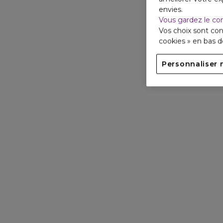
envies.
Vous gardez le co
Vos choix sont con
cookies » en bas 
Personnaliser 