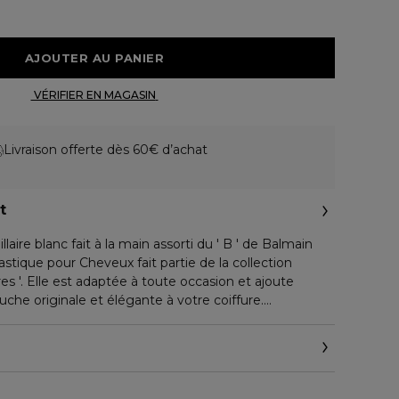
 AJOUTER AU PANIER 
 VÉRIFIER EN MAGASIN 
Livraison offerte dès 60€ d’achat
t
laire blanc fait à la main assorti du ' B ' de Balmain
lastique pour Cheveux fait partie de la collection
es '. Elle est adaptée à toute occasion et ajoute
he originale et élégante à votre coiffure.
x de haute qualité fait-main
lmain plaqué or 18 carats
 de cheval