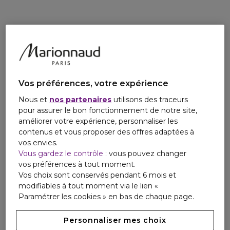
élégamment autour de la pochette et qui offre un support
sécurisé pour poser votre outil sur une surface plane lors de
votre coiffage. Parfaits pour les déplacements ou voyages
mais aussi pour ranger votre lisseur au quotidien dans une
pochette chic.
Veuillez noter que ce produit ne convient pas aux boucleurs
ghd ni aux produits non ghd.
Vos préférences, votre expérience
Nous et
nos partenaires
utilisons des traceurs
pour assurer le bon fonctionnement de notre site,
améliorer votre expérience, personnaliser les
contenus et vous proposer des offres adaptées à
vos envies.
Vous gardez le contrôle
: vous pouvez changer
vos préférences à tout moment.
Vos choix sont conservés pendant 6 mois et
modifiables à tout moment via le lien «
Paramétrer les cookies » en bas de chaque page.
Personnaliser mes choix