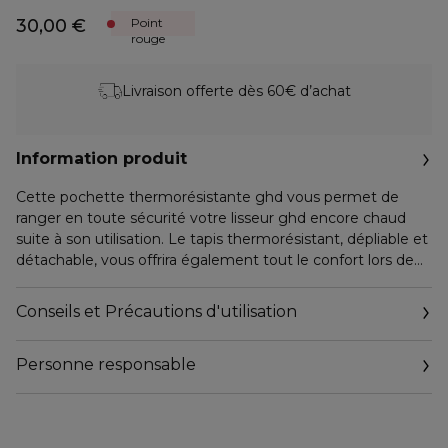
30,00 €
Point
rouge
Livraison offerte dès 60€ d’achat
Information produit
Cette pochette thermorésistante ghd vous permet de
ranger en toute sécurité votre lisseur ghd encore chaud
suite à son utilisation. Le tapis thermorésistant, dépliable et
détachable, vous offrira également tout le confort lors de
l'utilisation de votre styler. La pochette a été spécialement
conçue pour s'adapter aux lisseurs ghd.
Conseils et Précautions d'utilisation
Comment ?
Personne responsable
Le satin matelassé extérieur s'associe à une doublure
thermorésistante vous permettant de ranger votre lisseur
Email
dès que vous l'éteignez. À l'intérieur, découvrez un tapis
CONTACT@GHDHAIR.FR
résistant à la chaleur, dépliable et détachable qui s'enroule