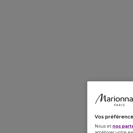
Vos préférence
Nous et
nos part
améliorer votre ex