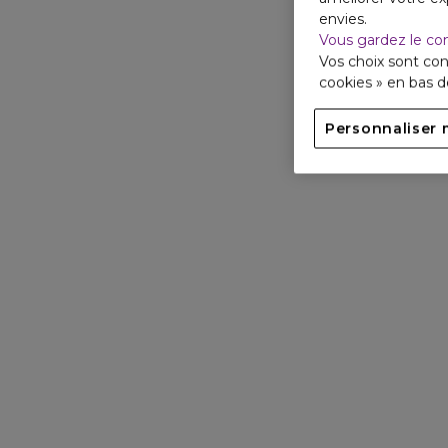
envies.
Vous gardez le co
Vos choix sont con
cookies » en bas 
Personnaliser 