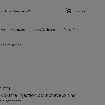
ts
App
Cadeaux 🎁
Mon panier
me
Marques
Idées Cadeaux
Bons Plans
cheveux fins
TION
Volume Injection pour cheveux fins
e à cet achat