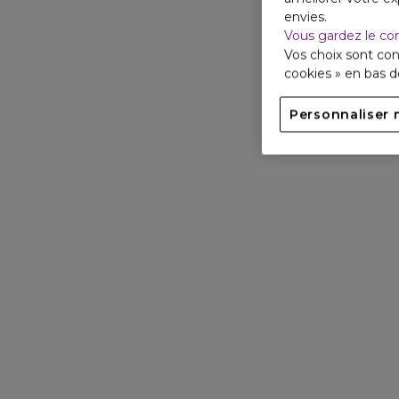
envies.
Vous gardez le co
Vos choix sont con
cookies » en bas 
Personnaliser 