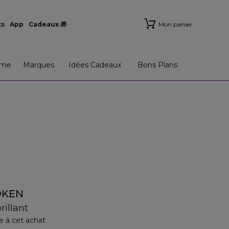
ts
App
Cadeaux 🎁
Mon panier
me
Marques
Idées Cadeaux
Bons Plans
DKEN
rillant
e à cet achat