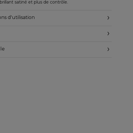
illant satiné et plus de contrôle.
ns d'utilisation
le
accare.fr