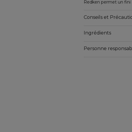
Redken permet un fini br
Conseils et Précautio
Ingrédients
Personne responsab
Email
relationclient@redken.o