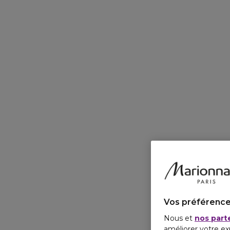
Vos préférence
Nous et
nos part
améliorer votre ex