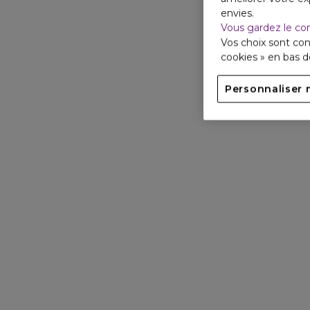
envies.
Vous gardez le co
Vos choix sont con
cookies » en bas 
Personnaliser 