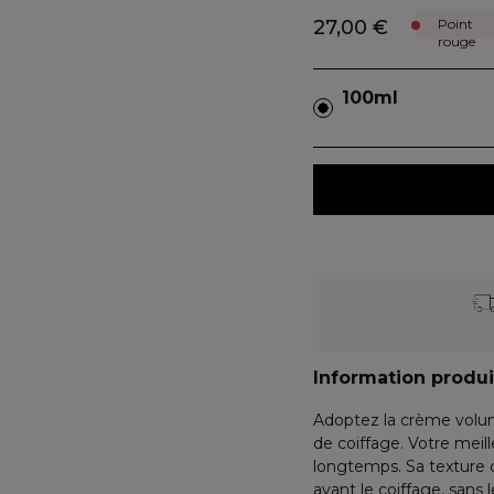
27,00 €
Point
rouge
100ml
Information produi
Adoptez la crème volu
de coiffage. Votre meill
longtemps. Sa texture 
avant le coiffage, sans l