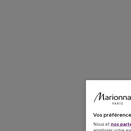
Vos préférence
Nous et
nos part
améliorer votre ex