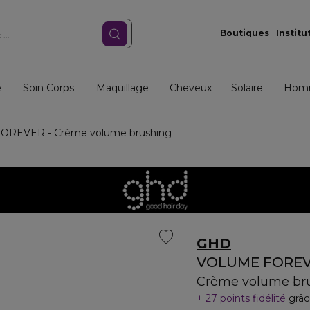
Boutiques
Institu
e
Soin Corps
Maquillage
Cheveux
Solaire
Hom
REVER - Crème volume brushing
GHD
VOLUME FORE
Crème volume br
27 points fidélité
grâc