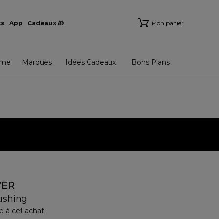
ts
App
Cadeaux 🎁
Mon panier
me
Marques
Idées Cadeaux
Bons Plans
VER
ushing
e à cet achat