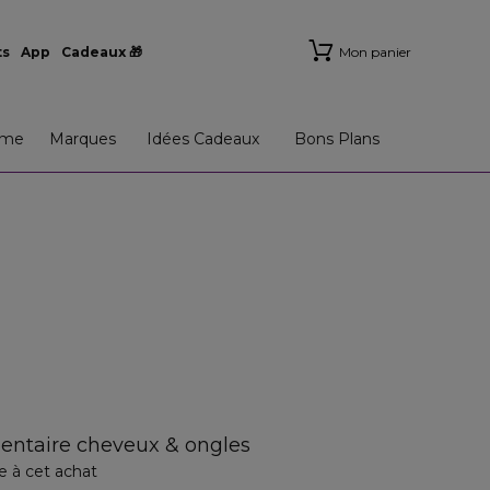
ts
App
Cadeaux 🎁
Mon panier
me
Marques
Idées Cadeaux
Bons Plans
ntaire cheveux & ongles
e à cet achat