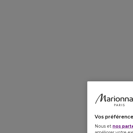
Vos préférence
Nous et
nos part
améliorer votre ex