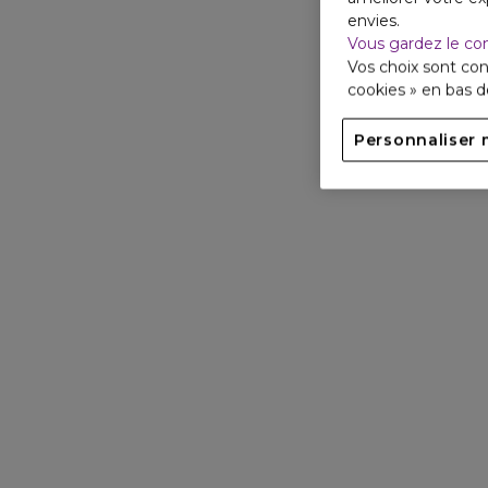
envies.
Vous gardez le co
Vos choix sont con
cookies » en bas 
Personnaliser 