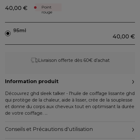
40,00 €
Point
rouge
95ml
40,00 €
Livraison offerte dès 60€ d’achat
Information produit
Découvrez ghd sleek talker - l'huile de coiffage lissante ghd
qui protège de la chaleur, aide à lisser, crée de la souplesse
et donne du corps aux cheveux tout en optimisant la durée
de votre coiffage.
RÉSULTATS :
Conseils et Précautions d'utilisation
Jusqu'à 72h de cheveux doux et lisses*, des cheveux 4x plus
disciplinés*, contrôle des frisottis 25% plus durable**.