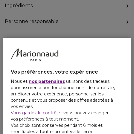
Ingrédients
IDÉAL POUR :
Tous types et longueurs de cheveux
Personne responsable
COMMENT ?
Email
Développéee en combinaison avec le lisseur séchant ghd
CONTACT@GHDHAIR.FR
duet style, l'huile de coiffage lissante ghd sleek talker est le
duo idéal pour décupler vos résultats de coiffage et obtenir
des cheveux lisses et doux jusqu'à 72h* avec 25% de
contrôle durable des frisottis** et des cheveux 4 x plus
disciplinés*. Elle est également dotée du Système
Vos préférences, votre expérience
Thermoprotecteur ghd pour créer un bouclier invisible sur
les cheveux et protéger de la chaleur du coiffage. Sa
Nous et
nos partenaires
utilisons des traceurs
formule légère et non grasse est idéale pour tous les types
pour assurer le bon fonctionnement de notre site,
de cheveux.
améliorer votre expérience, personnaliser les
contenus et vous proposer des offres adaptées à
*quand utilisée avec ghd duet style, vs des cheveux
vos envies.
naturels séchés à l'air libre
Vous gardez le contrôle
: vous pouvez changer
**vs ghd duet style seul
vos préférences à tout moment.
Vos choix sont conservés pendant 6 mois et
modifiables à tout moment via le lien «