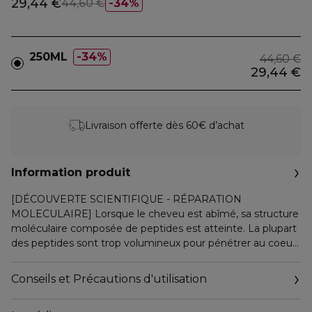
29,44 €
44,60 €
34%
250ML
34%
44,60 €
29,44 €
Livraison offerte dès 60€ d’achat
Information produit
[DÉCOUVERTE SCIENTIFIQUE - RÉPARATION
MOLECULAIRE] Lorsque le cheveu est abîmé, sa structure
moléculaire composée de peptides est atteinte. La plupart
des peptides sont trop volumineux pour pénétrer au coeur
de la fibre capillaire, rendant les dommages presque
irréversibles. Découverte scientifique, Absolut Repair
Conseils et Précautions d'utilisation
Molecular. Répare 2 ans de dommages*. Pour la première
fois, la Recherche Avancée L'Oréal a réussi à décomposer