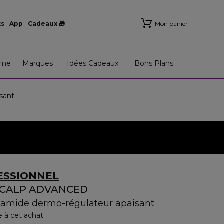
ts
App
Cadeaux 🎁
Mon panier
me
Marques
Idées Cadeaux
Bons Plans
sant
ESSIONNEL
SCALP ADVANCED
amide dermo-régulateur apaisant
e à cet achat