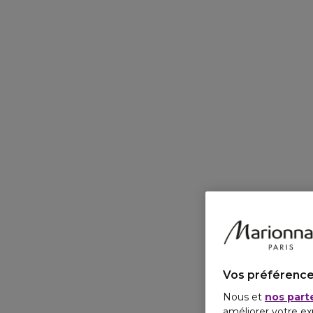
Vos préférence
Nous et
nos part
améliorer votre ex