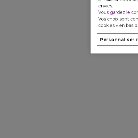
envies.
Vous gardez le co
Vos choix sont con
cookies » en bas 
Personnaliser 