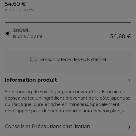
54,60 €
18,20 € / 100 ml
300ML
54,60 €
18,20 € / 100 ml
Livraison offerte dès 60€ d’achat
Information produit
Shampooing de soin léger pour cheveux fins. Enrichie en
depsea water, un ingrédient provenant de la côte japonaise
du Pacifique, pure et riche en minéraux. Spécialement
développée pour donner du volume aux cheveux plats, la
formule procure un volume durable accompagné d'un
parfum océanique. Il nettoie la fibre et le cuir chevelu.
Conseils et Précautions d'utilisation