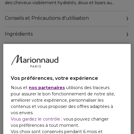
des cheveux visiblement hydratés, doux et lisses au
toucher. Formulé avec la technologie Metal Purifier, il
élimine les toutes les impuretés qui peuvent nuire aux
Conseils et Précautions d'utilisation
cheveux (métaux, accumulation de produits, sébum, saleté
et pollution) et prépare à l'étape de réparation du cheveu à
Ingrédients
l'intérieur comme à l'extérieur, tout en légèreté. Il est
formulé à base d'Acides Alpha-Hydroxylés et d'Oméga-9 :
les AHA reconstruisent les pont de la fibre à l'intérieur et les
Oméga-9 renforcent la barrière extérieure des cheveux
abîmés par la chaleur, les brossages fréquents ou les
services techniques.
Vos préférences, votre expérience
Nous et
nos partenaires
utilisons des traceurs
pour assurer le bon fonctionnement de notre site,
améliorer votre expérience, personnaliser les
contenus et vous proposer des offres adaptées à
vos envies.
Vous gardez le contrôle
: vous pouvez changer
vos préférences à tout moment.
Vos choix sont conservés pendant 6 mois et