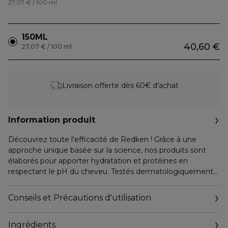
27,07 € / 100 ml
150ML
40,60 €
27,07 € / 100 ml
Livraison offerte dès 60€ d’achat
Information produit
Découvrez toute l'efficacité de Redken ! Grâce à une
approche unique basée sur la science, nos produits sont
élaborés pour apporter hydratation et protéines en
respectant le pH du cheveu. Testés dermatologiquement
et recommandés par les professionnels de la coiffure. Le
soin sans rinçage nourrissant Hydramelt All Soft Mega Curls
Conseils et Précautions d'utilisation
de Redken hydrate et nourrit les cheveux bouclés à crépus
sans les alourdir grâce à sa formule légère. Il rend les
Ingrédients
cheveux plus doux et brillants, et facilite le coiffage.