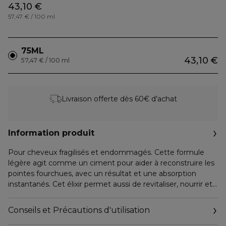
43,10 €
57,47 € / 100 ml
75ML
43,10 €
57,47 € / 100 ml
Livraison offerte dès 60€ d’achat
Information produit
Pour cheveux fragilisés et endommagés. Cette formule
légère agit comme un ciment pour aider à reconstruire les
pointes fourchues, avec un résultat et une absorption
instantanés. Cet élixir permet aussi de revitaliser, nourrir et
renforcer les cheveux. Il transforme ainsi les pointes sèches
et cassantes en une matière douce et soyeuse, et offre un
Conseils et Précautions d'utilisation
fini lisse et brillant.