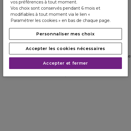
vos préférences à tout moment.
Vos choix sont conservés pendant 6 mois et
modifiables à tout moment via le lien «
Paramétrer les cookies » en bas de chaque page.
Personnaliser mes choix
CHRISTOPHE ROBIN
CHRISTOPHE ROBIN
Accepter les cookies nécessaires
BOUCLES FABULEUSES
BOUCLES FABULEUSES
Définition boucles fabuleuses au beurre de kokkum
Soin lavant boucles fabuleuses
1
5
1
1
Accepter et fermer
30,80 €
37,80 €