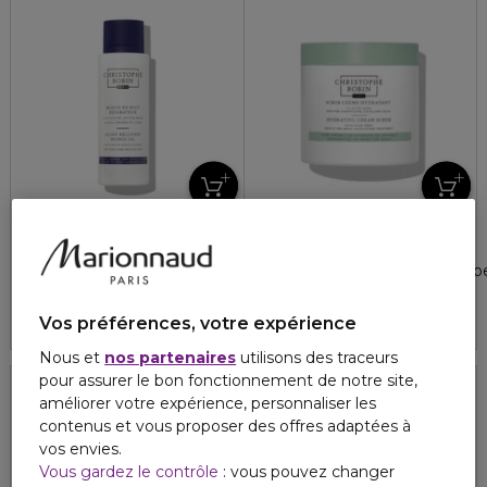
CHRISTOPHE ROBIN
CHRISTOPHE ROBIN
MONOÏ DE NUIT REPARATEUR
HYDRATANT
Huile de soin à la fleur de lotus blanche
Scrub crème hydratant à l'alo
5
2
40,10 €
38,90 €
Vos préférences, votre expérience
Nous et
nos partenaires
utilisons des traceurs
pour assurer le bon fonctionnement de notre site,
améliorer votre expérience, personnaliser les
contenus et vous proposer des offres adaptées à
vos envies.
Vous gardez le contrôle
: vous pouvez changer