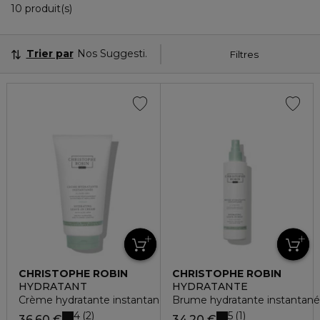
10 Produits Affichés
10 produit(s)
Trier par
Nos Suggestions
Filtres
CHRISTOPHE ROBIN
CHRISTOPHE ROBIN
HYDRATANT
HYDRATANTE
Crème hydratante instantanée à l'aloe vera
Brume hydratante instantanée 
4
5
2
1
36,60 €
34,20 €