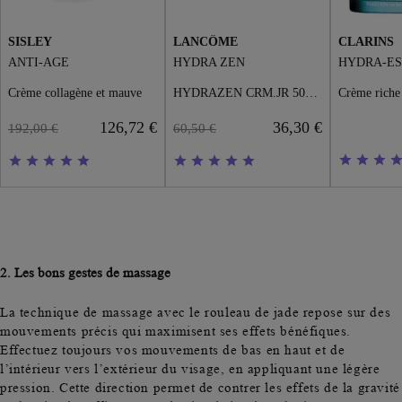
SISLEY
LANCÔME
CLARINS
ANTI-AGE
HYDRA ZEN
HYDRA-ES
Crème collagène et mauve
HYDRAZEN CRM.JR 50ML POT
126,72 €
36,30 €
192,00 €
60,50 €
2
. Les bons gestes de massage
La technique de massage avec le rouleau de jade repose sur des
mouvements préci
s qui maximisent ses effets bénéfiques.
Effectuez toujours vos
mouvements de bas en haut et de
l’intérieur vers l’extérieu
r du visage, en appliquant une légère
pression. Cette direction permet de contrer les effets de la gravité