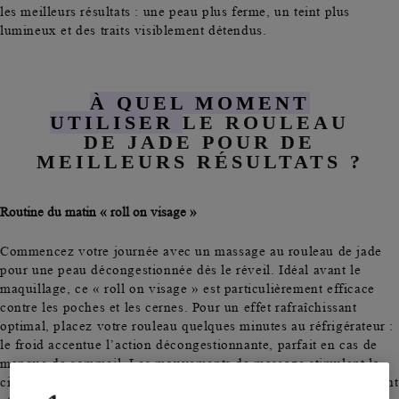
les meilleurs résultats : une peau plus ferme, un teint plus
lumineux et des traits visiblement détendus.
À QUEL MOMENT
UTILISER
LE ROULEAU
DE JADE POUR DE
MEILLEURS RÉSULTATS ?
Routine du matin « roll on visage »
Commencez votre journée avec un massage au rouleau de jade
pour une peau décongestionnée dès le réveil. Idéal avant le
maquillage, ce «
roll on visage
» est particulièrement efficace
contre les poches et les
cernes
. Pour un effet rafraîchissant
optimal, placez votre rouleau quelques minutes au réfrigérateur :
le froid accentue l’action décongestionnante, parfait en cas de
manque de sommeil. Les mouvements de massage stimulent la
circulation sanguine
, offrant instantanément un teint plus éclatant