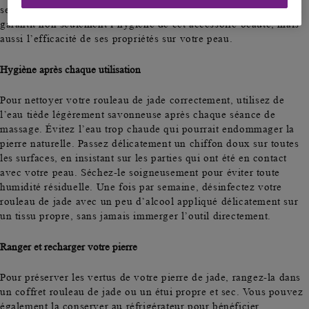
ses bienfaits et prolonger sa durée de vie. Un nettoyage adéquat
garantit non seulement l’hygiène de cet accessoire beauté, mais
aussi l’efficacité de ses propriétés sur votre peau.
Hygiène après chaque utilisation
Pour nettoyer votre rouleau de jade correctement, utilisez de
l’
eau tiède légèrement savonneuse
après chaque séance de
massage. Évitez l’eau trop chaude qui pourrait endommager la
pierre naturelle. Passez délicatement un chiffon doux sur toutes
les surfaces, en insistant sur les parties qui ont été en contact
avec votre peau. Séchez-le soigneusement pour éviter toute
humidité résiduelle. Une fois par semaine,
désinfectez votre
rouleau de jade
avec un peu d’alcool appliqué délicatement sur
un tissu propre, sans jamais immerger l’outil directement.
Ranger et recharger votre pierre
Pour préserver les vertus de votre pierre de jade, rangez-la dans
un
coffret rouleau de jade
ou un étui propre et sec. Vous pouvez
également la
conserver au réfrigérateur
pour bénéficier