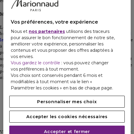
et une peau visiblement moins fatiguée.
Moment de détente du soir
Vos préférences, votre expérience
Le soir constitue le moment idéal pour profiter pleinement des
Nous et
nos partenaires
utilisons des traceurs
bienfaits du rouleau de jade. Utilisez-le après
le démaquillage et
pour assurer le bon fonctionnement de notre site,
le nettoyage du visage
, sur peau propre. Ce rituel de détente aide
améliorer votre expérience, personnaliser les
à
diminuer le stress
accumulé pendant la journée tout en
contenus et vous proposer des offres adaptées à
préparant votre peau à
recevoir vos soins nocturnes
. Appliquez
vos envies.
une huile ou une crème pour faciliter le glissement du rouleau et
Vous gardez le contrôle
: vous pouvez changer
optimiser la pénétration des actifs. Convenant à tous les types de
vos préférences à tout moment.
peau, ce massage apaisant favorise le
drainage lymphatique
et
Vos choix sont conservés pendant 6 mois et
offre un véritable moment de
relaxation avant le coucher
.
modifiables à tout moment via le lien «
Paramétrer les cookies » en bas de chaque page.
COMMENT NETTOYER
ET
Personnaliser mes choix
ENTRETENIR SON
ROULEAU DE JADE ?
Accepter les cookies nécessaires
Accepter et fermer
Votre rouleau de jade mérite un entretien régulier pour préserver