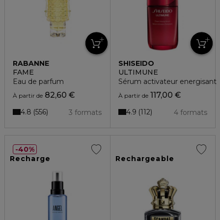
RABANNE
SHISEIDO
FAME
ULTIMUNE
Eau de parfum
Sérum activateur energisant
82,60 €
117,00 €
À partir de
À partir de
4.8
4.9
556
112
3 formats
4 formats
40%
Recharge
Rechargeable