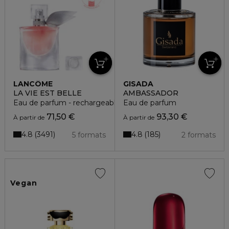
LANCÔME
GISADA
LA VIE EST BELLE
AMBASSADOR
Eau de parfum - rechargeable
Eau de parfum
71,50 €
93,30 €
À partir de
À partir de
4.8
4.8
3491
185
5 formats
2 formats
Vegan