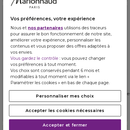
Vos préférences, votre expérience
Exclusivité
Nous et
nos partenaires
utilisons des traceurs
pour assurer le bon fonctionnement de notre site,
améliorer votre expérience, personnaliser les
contenus et vous proposer des offres adaptées à
vos envies.
Vous gardez le contrôle
: vous pouvez changer
vos préférences à tout moment.
Vos choix sont conservés pendant 6 mois et
modifiables à tout moment via le lien «
Paramétrer les cookies » en bas de chaque page.
GISADA
DIOR
UOMO
J'ADORE
Eau de parfum
Eau de parfum - notes solaires
Personnaliser mes choix
5
1
94,70 €
98,80 €
À partir de
À partir de
Accepter les cookies nécessaires
4.8
2157
2 formats
4 formats
Accepter et fermer