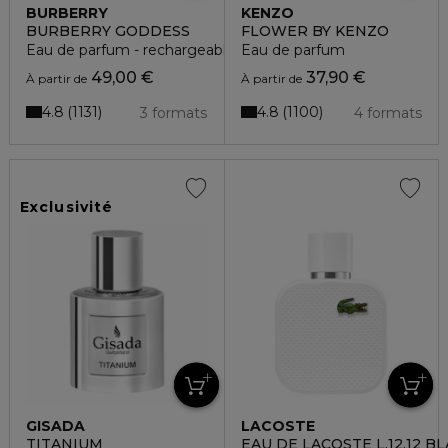
BURBERRY
KENZO
BURBERRY GODDESS
FLOWER BY KENZO
Eau de parfum - rechargeable
Eau de parfum
49,00 €
37,90 €
À partir de
À partir de
4.8
4.8
1131
1100
3 formats
4 formats
Exclusivité
GISADA
LACOSTE
TITANIUM
EAU DE LACOSTE L.12.12 B