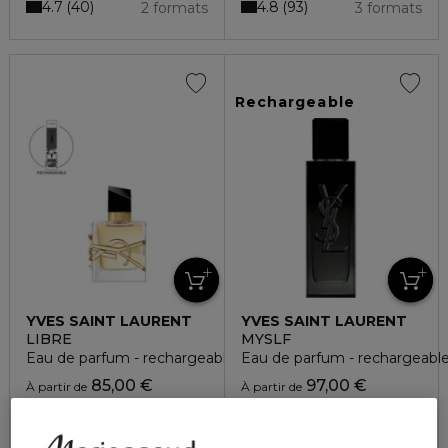
4.7
4.8
40
93
2 formats
3 formats
Rechargeable
YVES SAINT LAURENT
YVES SAINT LAURENT
LIBRE
MYSLF
Eau de parfum - rechargeable
Eau de parfum - rechargeabl
85,00 €
97,00 €
À partir de
À partir de
4.8
4.7
2241
201
4 formats
4 formats