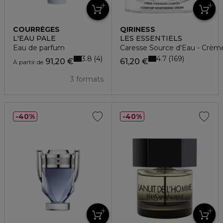
COURRÈGES
QIRINESS
L'EAU PÂLE
LES ESSENTIELS
Eau de parfum
Caresse Source d'Eau - Crèm
3.8
4.7
4
169
91,20 €
61,20 €
À partir de
3 formats
40%
40%