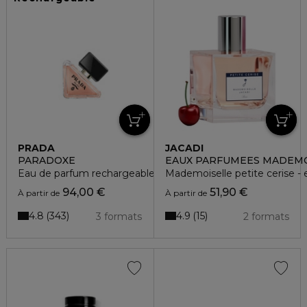
PRADA
JACADI
PARADOXE
EAUX PARFUMEES MADEMO
Eau de parfum rechargeable
Mademoiselle petite cerise - 
94,00 €
51,90 €
À partir de
À partir de
4.8
4.9
343
15
3 formats
2 formats