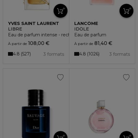
YVES SAINT LAURENT
LANCÔME
LIBRE
IDÔLE
Eau de parfum intense - rechargeable
Eau de parfum
108,00 €
81,40 €
À partir de
À partir de
4.8
4.8
527
1026
3 formats
3 formats