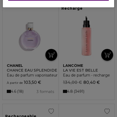
40%
Recharge
CHANEL
LANCÔME
CHANCE EAU SPLENDIDE
LA VIE EST BELLE
Eau de parfum vaporisateur
Eau de parfum - recharge
103,50 €
134,00 €
80,40 €
À partir de
4.6
4.8
18
3491
3 formats
Rechargeable