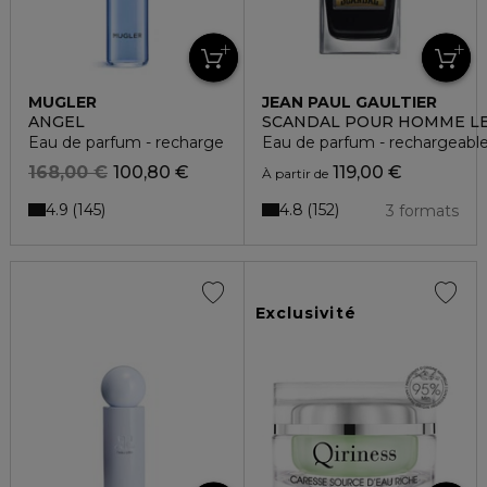
MUGLER
JEAN PAUL GAULTIER
ANGEL
SCANDAL POUR HOMME L
Eau de parfum - recharge
Eau de parfum - rechargeabl
168,00 €
100,80 €
119,00 €
À partir de
4.9
4.8
145
152
3 formats
Exclusivité