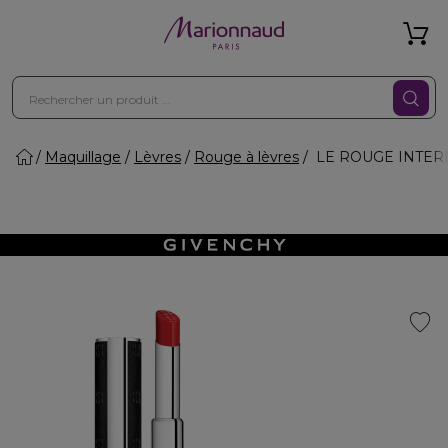
Maquillage
Lèvres
Rouge à lèvres
LE ROUGE INTERDIT 