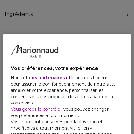
4G, il garantit 24h* d'hydratation et 6h** de couleur intense
et éclatante.
Ingrédients
UNE FORMULE INFUSÉE DE SOIN
Composé de 90 % d'ingrédients d'origine naturelle***, le
Rouge Interdit Satin hydrate les lèvres en offrant un éclat
instantané et durable. L'acide hyaluronique a un effet
repulpant, tandis que le beurre de karité nourrit
intensément les lèvres. Enfin, le complexe de nacres
blanches assure un éclat tout au long de la journée.
Vos préférences, votre expérience
TEINTES
Ce rouge à lèvres hydratant se décline en 9 teintes
Nous et
nos partenaires
utilisons des traceurs
intensément lumineuses. Inspirées des pièces
pour assurer le bon fonctionnement de notre site,
emblématiques de la Coutures, ces nuances inclusives et
améliorer votre expérience, personnaliser les
variées conviennent à toutes les carnations.
contenus et vous proposer des offres adaptées à
vos envies.
*Test instrumental sur 32 volontaires
Vous gardez le contrôle
: vous pouvez changer
** Test clinique sur 30 volontaires
vos préférences à tout moment.
***Valeur calculée sur la base des normes ISO 16128.
Vos choix sont conservés pendant 6 mois et
Pourcentage d'eau inclus. Les 10% restants contribuent à
modifiables à tout moment via le lien «
la performance, à la sensorialité et à la stabilité de la