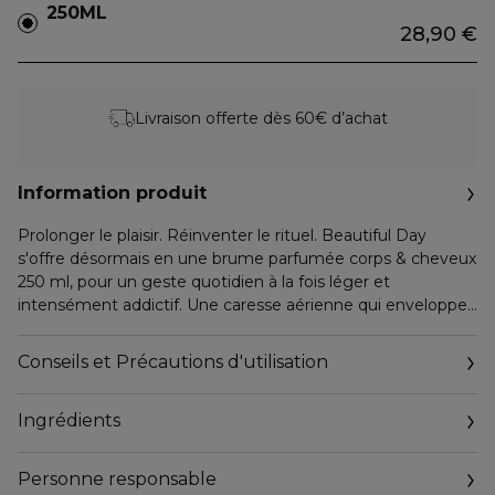
250ML
28,90 €
Livraison offerte dès 60€ d’achat
Information produit
Prolonger le plaisir. Réinventer le rituel. Beautiful Day
s'offre désormais en une brume parfumée corps & cheveux
250 ml, pour un geste quotidien à la fois léger et
intensément addictif. Une caresse aérienne qui enveloppe
la peau et sublime les cheveux d'un voile parfumé délicat,
fidèle à la signature iconique de l'amande sublimée.
Conseils et Précautions d'utilisation
Un geste de liberté
Ingrédients
Vivre. Aimer. Oser. Être libre !
La brume devient un compagnon de tous les instants : le
matin pour réveiller l'éclat, dans la journée pour raviver le
Personne responsable
sillage, le soir pour prolonger la séduction.