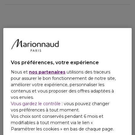
Email
Avec sa brume parfumée, Beautiful Day devient plus qu'un
contact@sodip.fr
parfum : un rituel sensoriel, une signature olfactive qui se
réinvente à chaque geste.
Vos préférences, votre expérience
Nous et
nos partenaires
utilisons des traceurs
pour assurer le bon fonctionnement de notre site,
améliorer votre expérience, personnaliser les
contenus et vous proposer des offres adaptées à
vos envies.
Vous gardez le contrôle
: vous pouvez changer
vos préférences à tout moment.
Vos choix sont conservés pendant 6 mois et
modifiables à tout moment via le lien «
Paramétrer les cookies » en bas de chaque page.