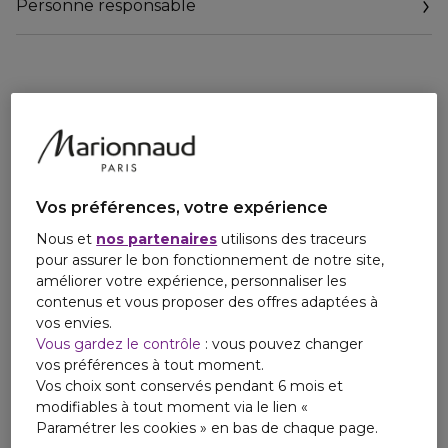
Personne responsable
juteux et vibrant. Le bois de cèdre en note de fond apporte
structure et profondeur, donnant à la fragrance un fini
Email
équilibré. Notes de tête : Bergamote, Orange amère Notes
01 57 77 00 00
de coeur : Accord de framboise Notes de fond : Bois de
cèdre Famille olfactive : Fruité Hespéridé L'Eau Vitaminée
Pulsation Berry s'intègre naturellement dans une routine
de soins corporels. Associez-la au Lait Corporel Collagen Fit
réputé pour sa formule raffermissante aux notes de vanille,
de bergamote et de pistache. Appliquée en superposition,
la fragrance prend un caractère sucré plus riche et plus
Vos préférences, votre expérience
enveloppant, créant un parfum chaleureux irrésistible.
Nous et
nos partenaires
utilisons des traceurs
pour assurer le bon fonctionnement de notre site,
améliorer votre expérience, personnaliser les
contenus et vous proposer des offres adaptées à
vos envies.
Vous gardez le contrôle
: vous pouvez changer
vos préférences à tout moment.
Vos choix sont conservés pendant 6 mois et
modifiables à tout moment via le lien «
Paramétrer les cookies » en bas de chaque page.