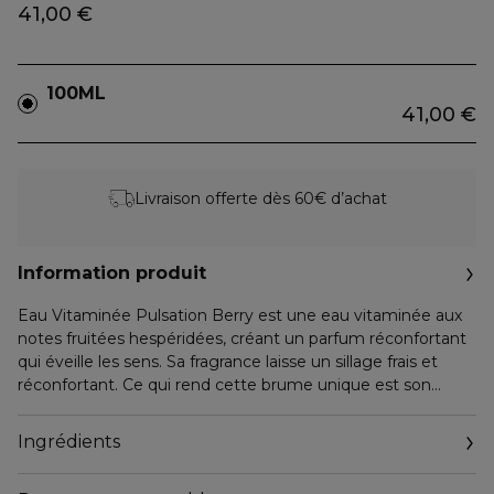
41,00 €
100ML
41,00 €
Livraison offerte dès 60€ d’achat
Information produit
Eau Vitaminée Pulsation Berry est une eau vitaminée aux
notes fruitées hespéridées, créant un parfum réconfortant
qui éveille les sens. Sa fragrance laisse un sillage frais et
réconfortant. Ce qui rend cette brume unique est son
contraste entre agrumes électriques et notes fruitées
chaleureuses. En tête, la bergamote et l'orange amère
Ingrédients
offrent une ouverture lumineuse et pétillante. Le coeur
révèle l'accord de framboise, apportant un caractère fruitier