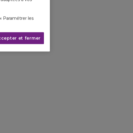
ÉTAPE 2
ÉTAPE 3
« Paramétrer les
e
Vissez la recharge tête
Le remplissage s'arrête
en bas sur le col de votre
automatiquement lorsque
flacon pour déclencher
le flacon est plein.
ccepter et fermer
le remplissage.
Dévissez la recharge,
puis revissez la pompe.
AQUA ALLEGORIA,
NE CÉLÉBRATION DES
VEILLES DE LA NATURE