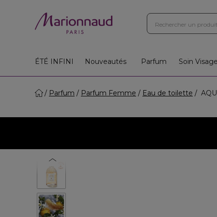
Boutiques
Instituts
App
Cadeaux 🎁
ÉTÉ INFINI
Nouveautés
Parfum
Soin Visag
Parfum
Parfum Femme
Eau de toilette
AQUA