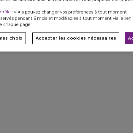
ntrôle
: vous pouvez changer vos préférences à tout moment.
ÉTAPE 1
servés pendant 6 mois et modifiables à tout moment via le lien 
de chaque page.
Dévissez la pomp
de votre flacon.
mes choix
Accepter les cookies nécessaires
A
U
MER