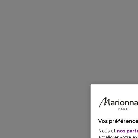
Vos préférence
Nous et
nos part
améliorer votre ex