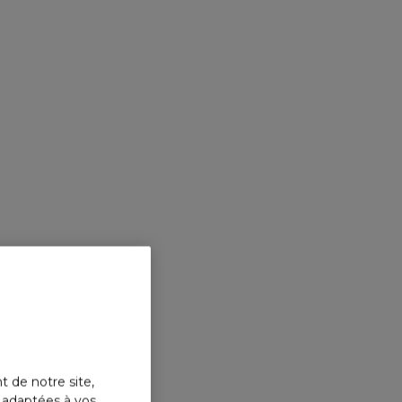
ACON CONÇU POUR DURER
a Allegoria sont contenus dans un flacon
dévissable, remplissab
e et fabriqué en France
à partir de 15% de verre recyclé.
de prolonger la durée d'utilisation du flacon
Aqua Allegoria san
compromis sur la qualité.
t de notre site,
s adaptées à vos