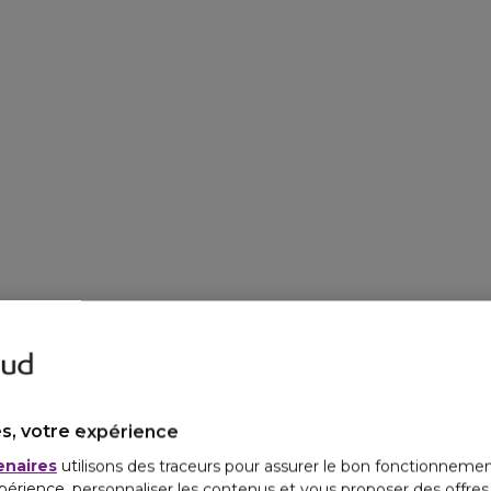
UN FL
Tous les parfums Aqu
recyclabl
La recharge permet 
s, votre expérience
enaires
utilisons des traceurs pour assurer le bon fonctionnemen
périence, personnaliser les contenus et vous proposer des offre