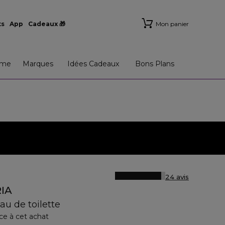
ts
App
Cadeaux 🎁
Mon panier
me
Marques
Idées Cadeaux
Bons Plans
24 avis
IA
au de toilette
ce à cet achat