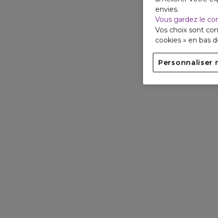
envies.
Vous gardez le co
Vos choix sont con
cookies » en bas 
Personnaliser 