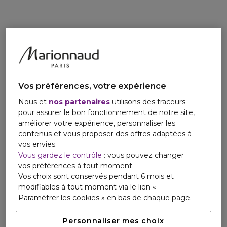
LES NOTES OLFACTIVES
Ce parfum envoûte les sens. D'abord, une vibration épicée
créée par des notes de poivre rose s'associe à un coeur
aromatique de lavande. Puis, l'accord marron glacé
emblématique Stronger with You s'entrelaçe avec une
vanille cuirée, intensément addictive.
LE FLACON
Stronger with You Parfum est présenté dans le flacon
Vos préférences, votre expérience
emblématique Stronger with You, au design épuré très
Nous et
nos partenaires
utilisons des traceurs
masculin et aux tonalités ambrées. Il est orné d'un capot
pour assurer le bon fonctionnement de notre site,
métallique, dont les anneaux entrelacés, signature de la
améliorer votre expérience, personnaliser les
collection Stronger with You, représentent la force de
contenus et vous proposer des offres adaptées à
l'union.
vos envies.
Vous gardez le contrôle
: vous pouvez changer
vos préférences à tout moment.
Vos choix sont conservés pendant 6 mois et
modifiables à tout moment via le lien «
Paramétrer les cookies » en bas de chaque page.
Personnaliser mes choix