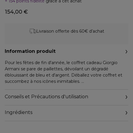
154 points fidélité
grâce à cet achat
154,00 €
Livraison offerte dès 60€ d’achat
Information produit
Pour les fêtes de fin d'année, le coffret cadeau Giorgio
Armani se pare de paillettes, dévoilant un dégradé
éblouissant de bleu et d'argent. Déballez votre coffret et
succombez à nos icônes inimitables.
Ce coffret cadeau contient:
- Un parfum Stronger with You 100ml
Conseils et Précautions d'utilisation
- Un format voyage 15ml Stronger with You.
Ingrédients
LA FRAGRANCE
Stronger with You Parfum, un parfum intense et captivant
qui ne laissera personne indifférent et dont sa tenue de 24
heures garantit un sillage inoubliable.