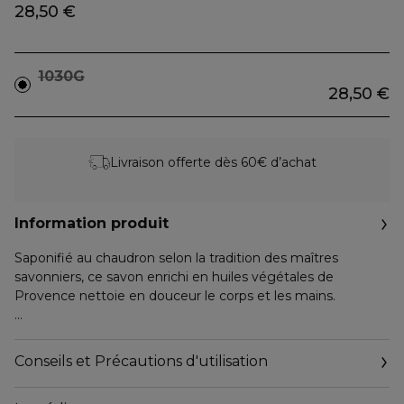
28,50 €
1030G
28,50 €
Livraison offerte dès 60€ d’achat
Information produit
Saponifié au chaudron selon la tradition des maîtres
savonniers, ce savon enrichi en huiles végétales de
Provence nettoie en douceur le corps et les mains.
Méditerranée : Prenez un véritable bol d'air de
Méditerranée avec ce parfum qui allie la fraîcheur des
Conseils et Précautions d'utilisation
embruns aux senteurs délicates de fleurs ensoleillées.