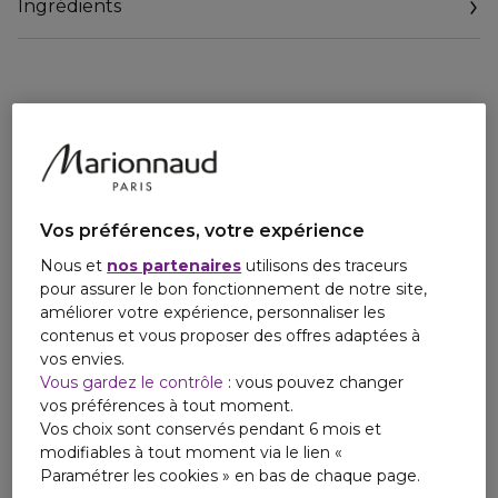
Ingrédients
Doux pour la peau, ce savon est formulé sans sulfates et
naturellement glycériné.
Doux pour la planète, il est présenté dans un flacon
recharge de 1L permettant de recharger le flacon pompe
verre 500ml ou le flacon pompe 300ml.
96% d'ingrédients d'origine naturelle
Vos préférences, votre expérience
Nous et
nos partenaires
utilisons des traceurs
pour assurer le bon fonctionnement de notre site,
améliorer votre expérience, personnaliser les
contenus et vous proposer des offres adaptées à
vos envies.
Vous gardez le contrôle
: vous pouvez changer
vos préférences à tout moment.
Vos choix sont conservés pendant 6 mois et
modifiables à tout moment via le lien «
Paramétrer les cookies » en bas de chaque page.