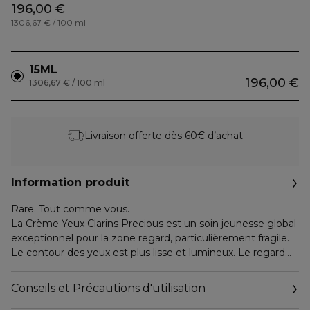
196,00 €
1306,67 € / 100 ml
15ML
196,00 €
1306,67 € / 100 ml
Livraison offerte dès 60€ d’achat
Information produit
Rare. Tout comme vous.
La Crème Yeux Clarins Precious est un soin jeunesse global
exceptionnel pour la zone regard, particulièrement fragile.
Le contour des yeux est plus lisse et lumineux. Le regard
s'ouvre et parait plus jeune, expressif et intense. Jour après
jour, la peau du contour de l’œil est plus ferme, repulpée,
Conseils et Précautions d'utilisation
plus forte. L'efficacité du soin est renforcée par l'utilisation