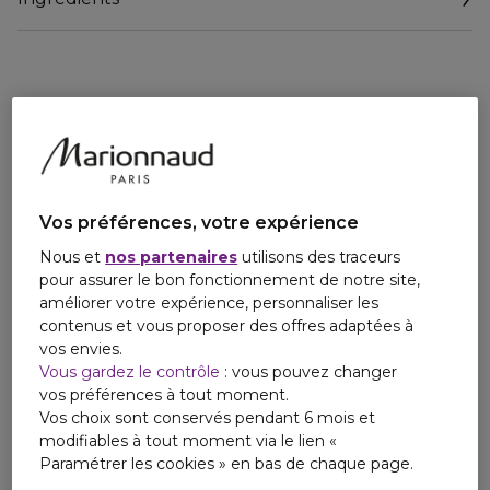
l'application de votre rouge à lèvres favori, assurant une
tenue impeccable et prolongée.
Sa formule enrichie en beurre de karité nourrit
intensément, offrant un confort exceptionnel. Engagé
envers la santé de vos lèvres et de l'environnement, ce
gommage est végane, sans paraben, sans gluten, sans
alcool et cruelty-free.
Vos préférences, votre expérience
Nous et
nos partenaires
utilisons des traceurs
pour assurer le bon fonctionnement de notre site,
améliorer votre expérience, personnaliser les
contenus et vous proposer des offres adaptées à
vos envies.
Vous gardez le contrôle
: vous pouvez changer
vos préférences à tout moment.
Vos choix sont conservés pendant 6 mois et
modifiables à tout moment via le lien «
Paramétrer les cookies » en bas de chaque page.