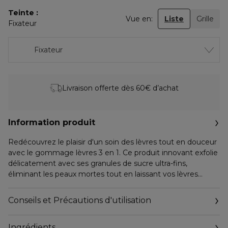
Teinte
Vue en:
Liste
Grille
Fixateur
Fixateur
Livraison offerte dès 60€ d’achat
Information produit
Redécouvrez le plaisir d'un soin des lèvres tout en douceur
avec le gommage lèvres 3 en 1. Ce produit innovant exfolie
délicatement avec ses granules de sucre ultra-fins,
éliminant les peaux mortes tout en laissant vos lèvres
douces et lisses.
Conseils et Précautions d'utilisation
Conçu dans un format crayon jumbo pratique, ce baume
exfoliant est facile à utiliser et idéal pour une application
Ingrédients
quotidienne. Il prépare vos lèvres parfaitement avant