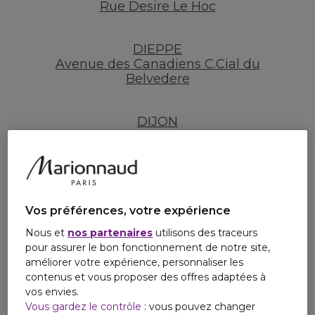
Rue Desire Le Hoc
DIEPPE
Avenue des Canadiens C.Cial du
Belvedere
DIJON
Route de Langres C.Cial Toison d Or
DIJON
Rue de la Liberte
Vos préférences, votre expérience
Nous et
nos partenaires
utilisons des traceurs
DIVONNE LES BAINS
pour assurer le bon fonctionnement de notre site,
Rue de Bains
améliorer votre expérience, personnaliser les
contenus et vous proposer des offres adaptées à
vos envies.
DORLISHEIM
Vous gardez le contrôle
: vous pouvez changer
Rue Mercure C.Cial Cora Dorlisheim