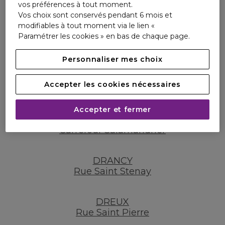
vos préférences à tout moment.
Vos choix sont conservés pendant 6 mois et
DOUAI
modifiables à tout moment via le lien «
Place d Armes
Paramétrer les cookies » en bas de chaque page.
Personnaliser mes choix
DRAGUIGNAN
Boulevard Clemenceau
Accepter les cookies nécessaires
DRAGUIGNAN
Accepter et fermer
ZI St Hermentaire J.Resplandin C.Cial
Carrefour Salamandrier
DRANCY
Rue Saint Stenay
DREUX
Rue Saint Pierre