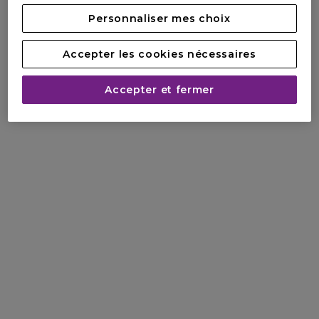
joie.
Personnaliser mes choix
? 94 % sont d'accord pour dire qu'elle les met de bonne
humeur.
Accepter les cookies nécessaires
? 94 % déclarent se sentir ravies lorsqu'elles l'utilisent.
*Étude IFOP, 193 femmes, % d'accord sur la déclaration à la
Accepter et fermer
reniflette, score moyen sur 3 pays (France, États-Unis,
Chine)