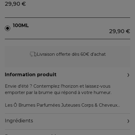
29,90 €
100ML
29,90 €
Livraison offerte dès 60€ d’achat
Information produit
Envie d'été ? Contemplez l'horizon et laissez-vous
emporter par la brume qui répond à votre humeur.
Les Ô Brumes Parfumées Juteuses Corps & Cheveux
réinventent notre collection des Ô adorée avec trois
créations aériennes et lumineuses, chacune débordant de
Ingrédients
notes fruitées fraîches, juteuses et irrésistiblement
addictives, sublimées par des ingrédients phares et